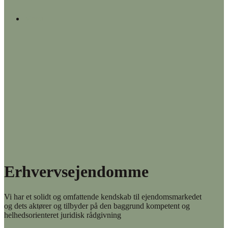
Menu
Erhvervsejendomme
Vi har et solidt og omfattende kendskab til ejendomsmarkedet
og dets aktører og tilbyder på den baggrund kompetent og
helhedsorienteret juridisk rådgivning