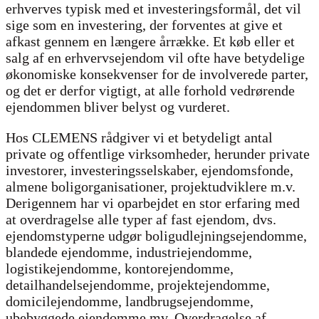
erhverves typisk med et investeringsformål, det vil
sige som en investering, der forventes at give et
afkast gennem en længere årrække. Et køb eller et
salg af en erhvervsejendom vil ofte have betydelige
økonomiske konsekvenser for de involverede parter,
og det er derfor vigtigt, at alle forhold vedrørende
ejendommen bliver belyst og vurderet.
Hos CLEMENS rådgiver vi et betydeligt antal
private og offentlige virksomheder, herunder private
investorer, investeringsselskaber, ejendomsfonde,
almene boligorganisationer, projektudviklere m.v.
Derigennem har vi oparbejdet en stor erfaring med
at overdragelse alle typer af fast ejendom, dvs.
ejendomstyperne udgør boligudlejningsejendomme,
blandede ejendomme, industriejendomme,
logistikejendomme, kontorejendomme,
detailhandelsejendomme, projektejendomme,
domicilejendomme, landbrugsejendomme,
ubebyggede ejendomme mv. Overdragelse af