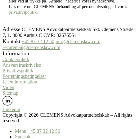
eller ved at trykke på "Afmeld" nederst i vores nyhedsbreve.
Læs mere om CLEMENS’ behandling af personoplysninger i vores
privatlivspolitik
.
Adresse
CLEMENS Advokatpartnerselskab Skt. Clemens Stræde
7, 1. 8000 Aarhus C CVR: 32676561
Kontakt
+45 87 32 12 50
info@clemenslaw.com
securemail@clemenslaw.com
Information
Cookiepolitik
Ansvarsfraskrivelse
Privatlivspolitik
Forretningsbetingelser
Klientinformation
Viden
Sitemap
Linkedin
Copyright ©️ 2026 CLEMENS Advokatpartnerselskab – All rights
reserved.
Menu
+45 87 32 12 50
Specialer