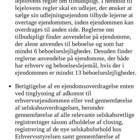
lejelovens regler om tilbudspligt. I henhold til
lejelovens regler skal en udlejer, der ønsker at
sælge sin udlejningsejendom tilbyde lejerne at
overtage ejendommen, inden ejendommen kan
overdrages til anden side. Reglerne om
tilbudspligt finder anvendelse på ejendomme,
der alene anvendes til beboelse og som har
mindst 6 beboelseslejligheder. Desuden finder
reglerne anvendelse på ejendomme, der både
har erhverv og beboelseslejemål, hvis der i
ejendommen er mindst 13 beboelseslejligheder.
Berigtigelse af en ejendomsoverdragelse enten
ved tinglysning af adkomst til
erhvervsejendommen eller ved gennemførelse
af selskabsoverdragelsen, herunder
gennemførelse af alle relevante selskabsretlige
registreringer såsom afholdelse af closing,
registrering af de nye selskabsforhold hos
Erhvervsstyrelsen samt gennemførelse af