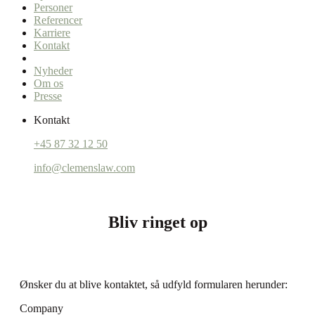
Personer
Referencer
Karriere
Kontakt
Nyheder
Om os
Presse
Kontakt
+45 87 32 12 50
info@clemenslaw.com
Bliv ringet op
Ønsker du at blive kontaktet, så udfyld formularen herunder:
Company