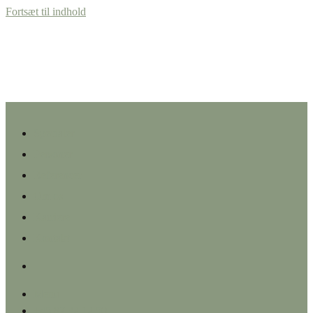
Fortsæt til indhold
Specialer
Personer
Referencer
Om os
Karriere
Kontakt
Menu
+45 87 32 12 50