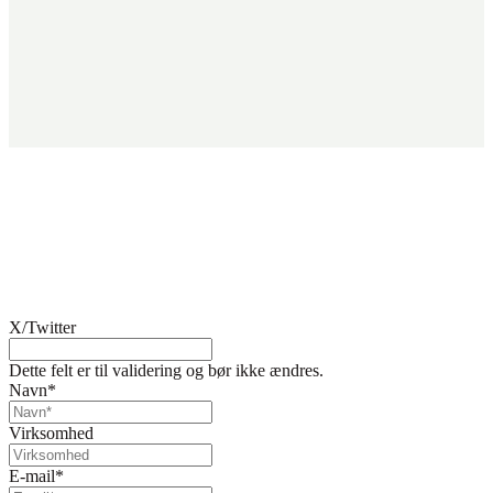
Fandt du ikke det, du søgte?
Kontakt os her. Vi sikrer, at der står en specialist klar til at hjælpe
dig.
X/Twitter
Dette felt er til validering og bør ikke ændres.
Navn
*
Virksomhed
E-mail
*