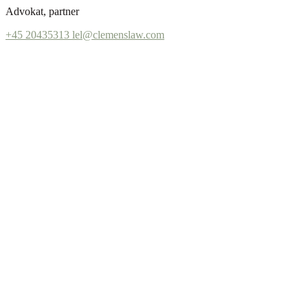
Advokat, partner
+45 20435313
lel@clemenslaw.com