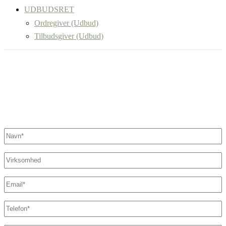
UDBUDSRET
Ordregiver (Udbud)
Tilbudsgiver (Udbud)
Fandt du ikke det, du søgte?
Kontakt os her. Vi sikrer, at der står en specialist klar til at hjælpe
dig.
Navn
*
Virksomhed
E-
mail
*
Telefon
*