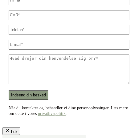
CVR
*
Dit
telefonnummer
*
E-
mail
*
Hvad
drejer
din
henvendelse
sig
om?
*
Recaptcha
Når du kontakter os, behandler vi dine personoplysninger. Læs mere
om dette i vores
privatlivspolitik
.
Luk