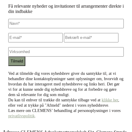
Få relevante nyheder og invitationer til arrangementer direkte i
din indbakke
Navn
*
E-
Skriv
Bekræf
mail
*
e-
e-
mail
mail
Virksomhed
Ved at tilmelde dig vores nyhedsbrev giver du samtykke til, at vi
behandler dine kontaktoplysninger samt oplysninger om, hvorvidt og
hvordan du har interageret med nyhedsbreve og links heri. Det gør
vi for at kunne sende dig nyhedsbreve og for at forbedre og gøre
dem så relevante for dig som muligt.
Du kan til enhver til trække dit samtykke tilbage ved at
klikke her
,
eller ved at trykke på "Afmeld" nederst i vores nyhedsbreve.
Læs mere om CLEMENS’ behandling af personoplysninger i vores
privatlivspolitik
.