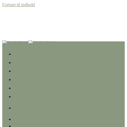
Fortsæt til indhold
Specialer
Personer
Referencer
Om os
Karriere
Kontakt
Menu
+45 87 32 12 50