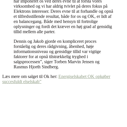
har imponeret os ved deres evne til at forstå vores
virksomhed og vi har aldrig tvivlet på deres fokus på
Elektrons interesser. Deres evne til at forhandle og opnå
et tilfredsstillende resultat, både for os og OK, er lidt af
en balancegang. Både med hensyn til fortrolige
oplysninger og fordi det kræver en høj grad af gensidig
tillid mellem alle parter.
Dennis og Jakob gjorde en kompliceret proces
forståelig og deres rådgivning, åbenhed, høje
informationsniveau og gensidige tillid var vigtige
faktorer for at opnå tilstrækkelig tryghed i
salgsprocessen”, siger Torben Marvin Jensen og
Rasmus Hjorth Sindberg.
Læs mere om salget til Ok her:
Energiselskabet OK opkøber
succesfuldt elselskab”