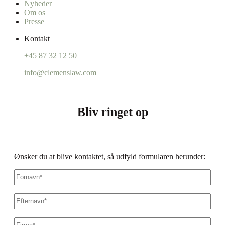
Nyheder
Om os
Presse
Kontakt
+45 87 32 12 50
info@clemenslaw.com
Bliv ringet op
Ønsker du at blive kontaktet, så udfyld formularen herunder:
Fornavn
*
Efternavn
*
Firmanavn
*