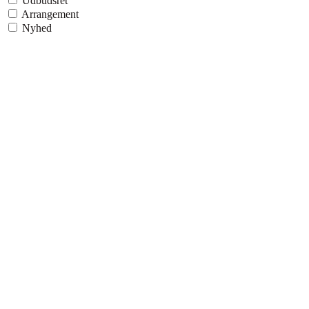
Udbudsret
Arrangement
Nyhed