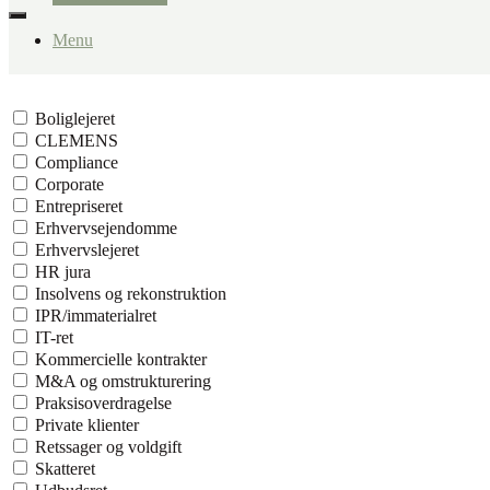
Menu
Boliglejeret
CLEMENS
Compliance
Corporate
Entrepriseret
Erhvervsejendomme
Erhvervslejeret
HR jura
Insolvens og rekonstruktion
IPR/immaterialret
IT-ret
Kommercielle kontrakter
M&A og omstrukturering
Praksisoverdragelse
Private klienter
Retssager og voldgift
Skatteret