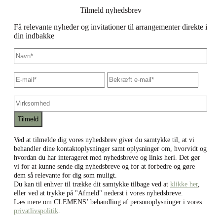
Tilmeld nyhedsbrev
Få relevante nyheder og invitationer til arrangementer direkte i
din indbakke
Navn
*
E-
Skriv
Bekræf
mail
*
e-
e-
mail
mail
Virksomhed
Ved at tilmelde dig vores nyhedsbrev giver du samtykke til, at vi
behandler dine kontaktoplysninger samt oplysninger om, hvorvidt og
hvordan du har interageret med nyhedsbreve og links heri. Det gør
vi for at kunne sende dig nyhedsbreve og for at forbedre og gøre
dem så relevante for dig som muligt.
Du kan til enhver til trække dit samtykke tilbage ved at
klikke her
,
eller ved at trykke på "Afmeld" nederst i vores nyhedsbreve.
Læs mere om CLEMENS’ behandling af personoplysninger i vores
privatlivspolitik
.