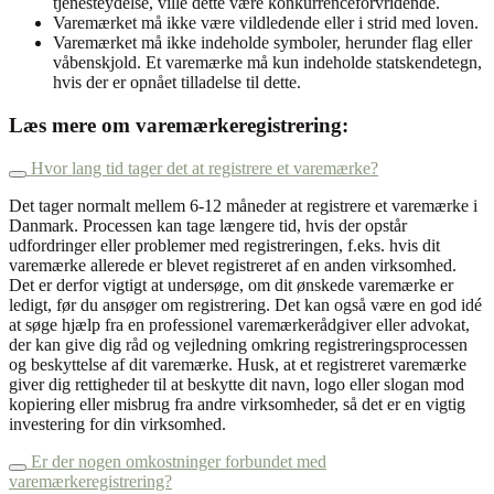
tjenesteydelse, ville dette være konkurrenceforvridende.
Varemærket må ikke være vildledende eller i strid med loven.
Varemærket må ikke indeholde symboler, herunder flag eller
våbenskjold. Et varemærke må kun indeholde statskendetegn,
hvis der er opnået tilladelse til dette.
Læs mere om varemærkeregistrering:
Hvor lang tid tager det at registrere et varemærke?
Det tager normalt mellem 6-12 måneder at registrere et varemærke i
Danmark. Processen kan tage længere tid, hvis der opstår
udfordringer eller problemer med registreringen, f.eks. hvis dit
varemærke allerede er blevet registreret af en anden virksomhed.
Det er derfor vigtigt at undersøge, om dit ønskede varemærke er
ledigt, før du ansøger om registrering. Det kan også være en god idé
at søge hjælp fra en professionel varemærkerådgiver eller advokat,
der kan give dig råd og vejledning omkring registreringsprocessen
og beskyttelse af dit varemærke. Husk, at et registreret varemærke
giver dig rettigheder til at beskytte dit navn, logo eller slogan mod
kopiering eller misbrug fra andre virksomheder, så det er en vigtig
investering for din virksomhed.
Er der nogen omkostninger forbundet med
varemærkeregistrering?