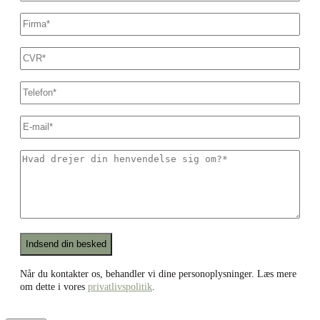
Firmanavn
*
CVR
*
Dit
telefonnummer
*
E-
mail
*
Hvad
drejer
din
henvendelse
sig
om?
*
Recaptcha
Når du kontakter os, behandler vi dine personoplysninger. Læs mere
om dette i vores
privatlivspolitik
.