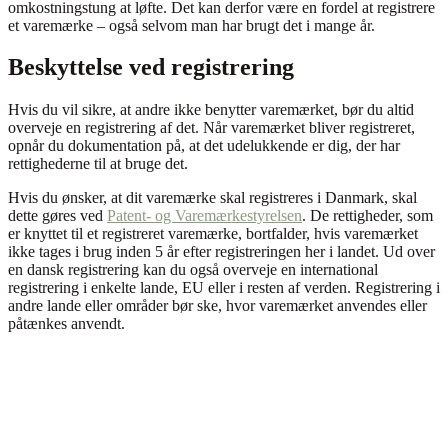
omkostningstung at løfte. Det kan derfor være en fordel at registrere
et varemærke – også selvom man har brugt det i mange år.
Beskyttelse ved registrering
Hvis du vil sikre, at andre ikke benytter varemærket, bør du altid
overveje en registrering af det. Når varemærket bliver registreret,
opnår du dokumentation på, at det udelukkende er dig, der har
rettighederne til at bruge det.
Hvis du ønsker, at dit varemærke skal registreres i Danmark, skal
dette gøres ved
Patent- og Varemærkestyrelsen
. De rettigheder, som
er knyttet til et registreret varemærke, bortfalder, hvis varemærket
ikke tages i brug inden 5 år efter registreringen her i landet. Ud over
en dansk registrering kan du også overveje en international
registrering i enkelte lande, EU eller i resten af verden. Registrering i
andre lande eller områder bør ske, hvor varemærket anvendes eller
påtænkes anvendt.