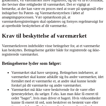
godkendes, vil varemærket blive registreret, og du vil få et certifikat,
der beviser dine rettigheder til varemærket. Det er vigtigt at
bemærke, at der kan være en proces med at svare på spørgsmål eller
indsigelser fra Patent- og Varemærkestyrelsen i løbet af
ansøgningsprocessen. Vær opmærksom på, at
varemærkeregistreringen skal opdateres og fornyes regelmæssigt for
at opretholde beskyttelsen af dit varemærke.
Krav til beskyttelse af varemærket
Varemærkeloven indeholder visse betingelser for, at et varemærke
kan beskyttes. Betingelserne gælder både for registrerede og ikke-
registrerede varemærker.
Betingelserne lyder som følger:
Varemærket skal have særpræg. Betingelsen indebærer, at
varemærket skal kunne adskille sig fra andre varemærker, idet
formålet med et varemærke er, at andre skal kunne kende
forskel på dit varemærke og andre varemærker.
Varemærket må ikke være beskrivende for de varer eller
tjenesteydelser, du sælger. F.eks. kan man ikke få eneret til
ordet ”bager”, hvis man driver et bageri. Hvis virksomheder
kunne få eneret til ord, som beskriver en bestemt vare eller