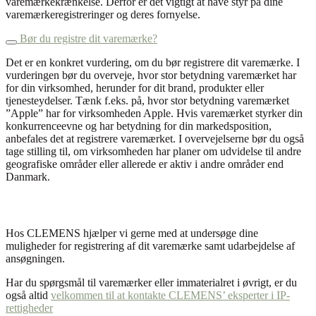
varemærkekrænkelse. Derfor er det vigtigt at have styr på dine
varemærkeregistreringer og deres fornyelse.
Bør du registre dit varemærke?
Det er en konkret vurdering, om du bør registrere dit varemærke. I
vurderingen bør du overveje, hvor stor betydning varemærket har
for din virksomhed, herunder for dit brand, produkter eller
tjenesteydelser. Tænk f.eks. på, hvor stor betydning varemærket
”Apple” har for virksomheden Apple. Hvis varemærket styrker din
konkurrenceevne og har betydning for din markedsposition,
anbefales det at registrere varemærket. I overvejelserne bør du også
tage stilling til, om virksomheden har planer om udvidelse til andre
geografiske områder eller allerede er aktiv i andre områder end
Danmark.
Hos CLEMENS hjælper vi gerne med at undersøge dine
muligheder for registrering af dit varemærke samt udarbejdelse af
ansøgningen.
Har du spørgsmål til varemærker eller immaterialret i øvrigt, er du
også altid
velkommen til at kontakte CLEMENS’ eksperter i IP-
rettigheder