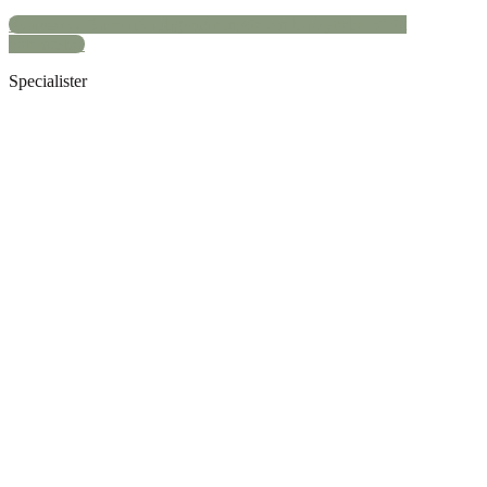
Kontakt os for et uforpligtende møde om beskyttelse af dit
varemærke
Specialister