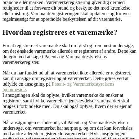
branche eller marked. Varemærkeregistrering giver dig dermed
rettigheder til at forsvare dit brand og beskytte det mod krænkelse
eller misbrug. Varemærkeregistreringen skal opdateres og fornyes
regelmæssigt for at opretholde beskyttelsen af dit varemærke.
Hvordan registreres et varemærke?
For at registrere et varemærke skal du først og fremmest undersøge,
om det ønskede varemærke allerede er registreret af andre. Dette kan
du gøre ved at søge i Patent- og Varemærkestyrelsens
varemærkeregister.
Når du har fundet ud af, at varemærket ikke allerede er registreret,
kan du ansøge om registrering af varemærket. Dette gøres ved at
udfylde en ansøgning på
Patent- og Varemærkestyrelsens
hjemmeside
.
I ansøgningen skal du oplyse, hvilket varemærke du ønsker at
registrere, samt hvilke varer eller tjenesteydelser varemærket skal
bruges i forbindelse med. Du skal også oplyse, hvem der er ejer af
varemærket.
Når ansøgningen er indsendt, vil Patent- og Varemærkestyrelsen
undersøge, om varemærket har særpræg, og om det kan forveksles
med andre allerede registrerede varemærker. Hvis ansøgningen