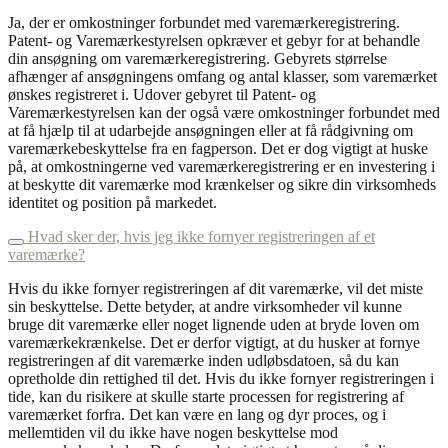
Ja, der er omkostninger forbundet med varemærkeregistrering.
Patent- og Varemærkestyrelsen opkræver et gebyr for at behandle
din ansøgning om varemærkeregistrering. Gebyrets størrelse
afhænger af ansøgningens omfang og antal klasser, som varemærket
ønskes registreret i. Udover gebyret til Patent- og
Varemærkestyrelsen kan der også være omkostninger forbundet med
at få hjælp til at udarbejde ansøgningen eller at få rådgivning om
varemærkebeskyttelse fra en fagperson. Det er dog vigtigt at huske
på, at omkostningerne ved varemærkeregistrering er en investering i
at beskytte dit varemærke mod krænkelser og sikre din virksomheds
identitet og position på markedet.
Hvad sker der, hvis jeg ikke fornyer registreringen af et
varemærke?
Hvis du ikke fornyer registreringen af dit varemærke, vil det miste
sin beskyttelse. Dette betyder, at andre virksomheder vil kunne
bruge dit varemærke eller noget lignende uden at bryde loven om
varemærkekrænkelse. Det er derfor vigtigt, at du husker at fornye
registreringen af dit varemærke inden udløbsdatoen, så du kan
opretholde din rettighed til det. Hvis du ikke fornyer registreringen i
tide, kan du risikere at skulle starte processen for registrering af
varemærket forfra. Det kan være en lang og dyr proces, og i
mellemtiden vil du ikke have nogen beskyttelse mod