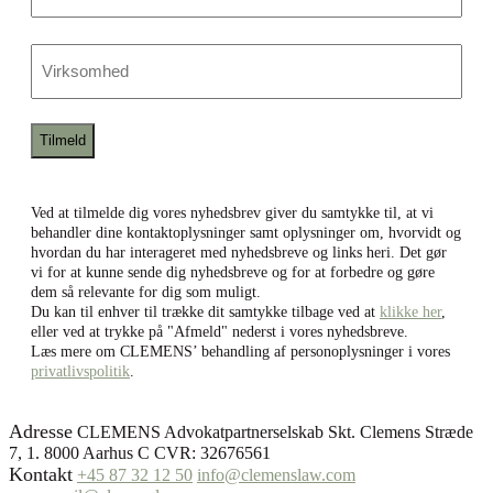
mail
Bekræft
e-
Virksomhed
mail
Ved at tilmelde dig vores nyhedsbrev giver du samtykke til, at vi
behandler dine kontaktoplysninger samt oplysninger om, hvorvidt og
hvordan du har interageret med nyhedsbreve og links heri. Det gør
vi for at kunne sende dig nyhedsbreve og for at forbedre og gøre
dem så relevante for dig som muligt.
Du kan til enhver til trække dit samtykke tilbage ved at
klikke her
,
eller ved at trykke på "Afmeld" nederst i vores nyhedsbreve.
Læs mere om CLEMENS’ behandling af personoplysninger i vores
privatlivspolitik
.
Adresse
CLEMENS Advokatpartnerselskab Skt. Clemens Stræde
7, 1. 8000 Aarhus C CVR: 32676561
Kontakt
+45 87 32 12 50
info@clemenslaw.com