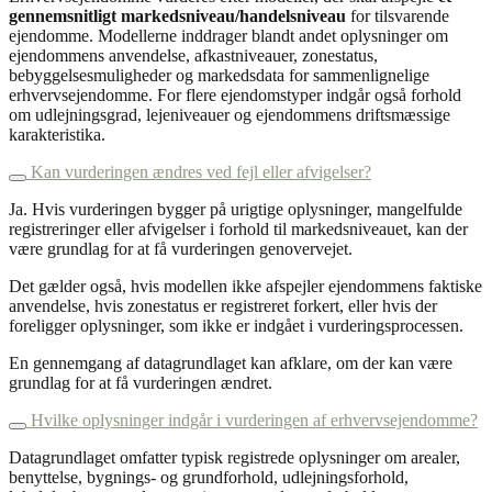
gennemsnitligt markedsniveau/handelsniveau
for tilsvarende
ejendomme. Modellerne inddrager blandt andet oplysninger om
ejendommens anvendelse, afkastniveauer, zonestatus,
bebyggelsesmuligheder og markedsdata for sammenlignelige
erhvervsejendomme. For flere ejendomstyper indgår også forhold
om udlejningsgrad, lejeniveauer og ejendommens driftsmæssige
karakteristika.
Kan vurderingen ændres ved fejl eller afvigelser?
Ja. Hvis vurderingen bygger på urigtige oplysninger, mangelfulde
registreringer eller afvigelser i forhold til markedsniveauet, kan der
være grundlag for at få vurderingen genovervejet.
Det gælder også, hvis modellen ikke afspejler ejendommens faktiske
anvendelse, hvis zonestatus er registreret forkert, eller hvis der
foreligger oplysninger, som ikke er indgået i vurderingsprocessen.
En gennemgang af datagrundlaget kan afklare, om der kan være
grundlag for at få vurderingen ændret.
Hvilke oplysninger indgår i vurderingen af erhvervsejendomme?
Datagrundlaget omfatter typisk registrede oplysninger om arealer,
benyttelse, bygnings- og grundforhold, udlejningsforhold,