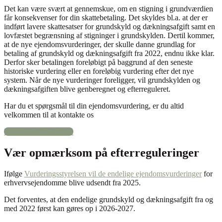
Det kan være svært at gennemskue, om en stigning i grundværdien
får konsekvenser for din skattebetaling. Det skyldes bl.a. at der er
indført lavere skattesatser for grundskyld og dækningsafgift samt en
lovfæstet begrænsning af stigninger i grundskylden. Dertil kommer,
at de nye ejendomsvurderinger, der skulle danne grundlag for
betaling af grundskyld og dækningsafgift fra 2022, endnu ikke klar.
Derfor sker betalingen foreløbigt på baggrund af den seneste
historiske vurdering eller en foreløbig vurdering efter det nye
system. Når de nye vurderinger foreligger, vil grundskylden og
dækningsafgiften blive genberegnet og efterreguleret.
Har du et spørgsmål til din ejendomsvurdering, er du altid
velkommen til at kontakte os
book en gratis samtale
Vær opmærksom på efterreguleringer
Ifølge
Vurderingsstyrelsen vil de endelige ejendomsvurderinger
for
erhvervsejendomme blive udsendt fra 2025.
Det forventes, at den endelige grundskyld og dækningsafgift fra og
med 2022 først kan gøres op i 2026-2027.