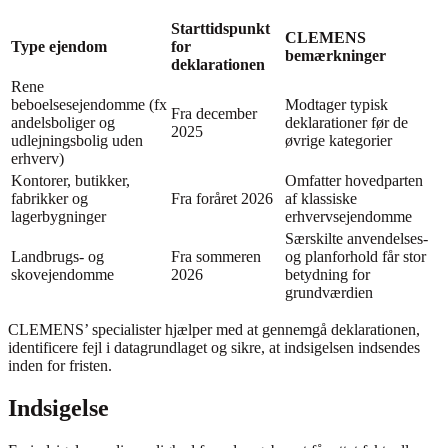
Starttidspunkt
CLEMENS
Type ejendom
for
bemærkninger
deklarationen
Rene
beboelsesejendomme (fx
Modtager typisk
Fra december
andelsboliger og
deklarationer før de
2025
udlejningsbolig uden
øvrige kategorier
erhverv)
Kontorer, butikker,
Omfatter hovedparten
fabrikker og
Fra foråret 2026
af klassiske
lagerbygninger
erhvervsejendomme
Særskilte anvendelses-
Landbrugs- og
Fra sommeren
og planforhold får stor
skovejendomme
2026
betydning for
grundværdien
CLEMENS’ specialister hjælper med at gennemgå deklarationen,
identificere fejl i datagrundlaget og sikre, at indsigelsen indsendes
inden for fristen.
Indsigelse