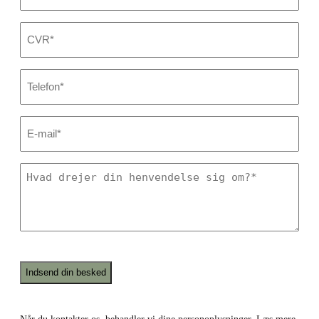
CVR
*
Dit
telefonnummer
*
E-
mail
*
Hvad
drejer
din
henvendelse
sig
om?
*
Recaptcha
Når du kontakter os, behandler vi dine personoplysninger. Læs mere