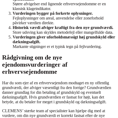
Større afvigelser end lignende erhvervsejendomme er en
klassisk klageindikator.
Vurderingen bygger på forkerte oplysninger.
Fejloplysninger om areal, anvendelse eller zoneforhold
påvirker værdien direkte.
Historisk værdi afviger kraftigt fra den nye grundværdi.
Store udsving kan skyldes metodefejl eller mangelfulde data.
Vurderingen giver uforholdsmæssigt høj grundskyld eller
dækningsafgift.
Markante stigninger er et typisk tegn på fejlvurdering.
Rådgivning om de nye
ejendomsvurderinger af
erhvervsejendomme
Har du som ejer af en erhvervsejendom modtaget en ny offentlig
grundværdi, der afviger væsentligt fra den forrige? Grundværdien
danner grundlag for din betaling af grundskyld og eventuelt
dækningsafgift. Hvis grundværdien er fastsat for højt, kan det
betyde, at du betaler for meget i grundskyld og dækningsafgift.
CLEMENS’ stærke team af specialister kan hjælpe dig med at
vurdere, om din nye grundværdi er korrekt fastsat efter de nye