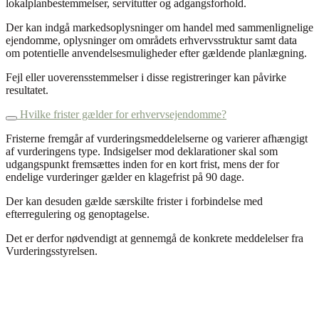
lokalplanbestemmelser, servitutter og adgangsforhold.
Der kan indgå markedsoplysninger om handel med sammenlignelige
ejendomme, oplysninger om områdets erhvervsstruktur samt data
om potentielle anvendelsesmuligheder efter gældende planlægning.
Fejl eller uoverensstemmelser i disse registreringer kan påvirke
resultatet.
Hvilke frister gælder for erhvervsejendomme?
Fristerne fremgår af vurderingsmeddelelserne og varierer afhængigt
af vurderingens type. Indsigelser mod deklarationer skal som
udgangspunkt fremsættes inden for en kort frist, mens der for
endelige vurderinger gælder en klagefrist på 90 dage.
Der kan desuden gælde særskilte frister i forbindelse med
efterregulering og genoptagelse.
Det er derfor nødvendigt at gennemgå de konkrete meddelelser fra
Vurderingsstyrelsen.