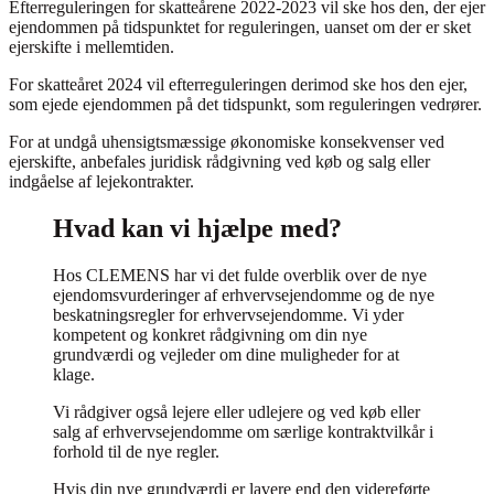
Efterreguleringen for skatteårene 2022-2023 vil ske hos den, der ejer
ejendommen på tidspunktet for reguleringen, uanset om der er sket
ejerskifte i mellemtiden.
For skatteåret 2024 vil efterreguleringen derimod ske hos den ejer,
som ejede ejendommen på det tidspunkt, som reguleringen vedrører.
For at undgå uhensigtsmæssige økonomiske konsekvenser ved
ejerskifte, anbefales juridisk rådgivning ved køb og salg eller
indgåelse af lejekontrakter.
Hvad kan vi hjælpe med?
Hos CLEMENS har vi det fulde overblik over de nye
ejendomsvurderinger af erhvervsejendomme og de nye
beskatningsregler for erhvervsejendomme. Vi yder
kompetent og konkret rådgivning om din nye
grundværdi og vejleder om dine muligheder for at
klage.
Vi rådgiver også lejere eller udlejere og ved køb eller
salg af erhvervsejendomme om særlige kontraktvilkår i
forhold til de nye regler.
Hvis din nye grundværdi er lavere end den videreførte