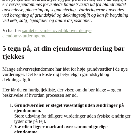
erhvervsejendommes forventede handelsværdi ud fra blandt andet
anvendelse, placering og segmentering. Vurderingerne anvendes
ved beregning af grundskyld og dækningsafgift og kan få betydning
ved køb, salg, lejeaftaler og andre dispositioner
.
Vi har her
samlet et samlet overblik over de nye
ejendomsvurderingerne.
5 tegn på, at din ejendomsvurdering bør
tjekkes
Mange erhvervsejendomme har fået for høje grundværdier i de nye
vurderinger. Det kan koste dig betydeligt i grundskyld og
dækningsafgift.
Her får du en hurtig tjekliste, der viser, om du bør klage – og en
beskrivelse af hvordan processen ser ud.
Grundværdien er steget væsentligt uden ændringer på
ejendommen.
Store udsving fra tidligere vurderinger uden fysiske ændringer
tyder ofte på fejl.
Værdien ligger markant over sammenlignelige
ejendomme.