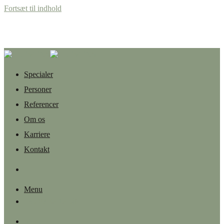
Fortsæt til indhold
Specialer
Personer
Referencer
Om os
Karriere
Kontakt
Menu
+45 87 32 12 50
Menu