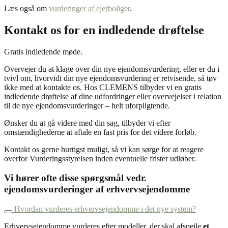
Læs også om
vurderinger af ejerboliger
.
Kontakt os for en indledende drøftelse
Gratis indledende møde.
Overvejer du at klage over din nye ejendomsvurdering, eller er du i
tvivl om, hvorvidt din nye ejendomsvurdering er retvisende, så tøv
ikke med at kontakte os. Hos CLEMENS tilbyder vi en gratis
indledende drøftelse af dine udfordringer eller overvejelser i relation
til de nye ejendomsvurderinger – helt uforpligtende.
Ønsker du at gå videre med din sag, tilbyder vi efter
omstændighederne at aftale en fast pris for det videre forløb.
Kontakt os gerne hurtigst muligt, så vi kan sørge for at reagere
overfor Vurderingsstyrelsen inden eventuelle frister udløber.
Vi hører ofte disse spørgsmål vedr.
ejendomsvurderinger af erhvervsejendomme
Hvordan vurderes erhvervsejendomme i det nye system?
Erhvervsejendomme vurderes efter modeller, der skal afspejle
et