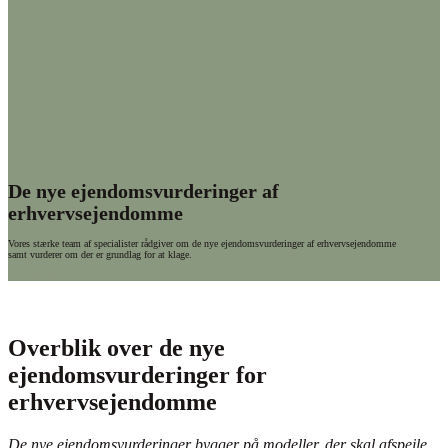
De nye ejendomsvurderinger af
erhvervsejendomme
Vores stærke team af specialister rådgiver om de nye ejendomsvurderinger af erhvervsejendomme
samt vurderer om der er grundlag for at klage.
bliv ringet op
Overblik over de nye
ejendomsvurderinger for
erhvervsejendomme
De nye ejendomsvurderinger bygger på modeller, der skal afspejle