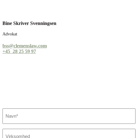
Bine Skriver Svenningsen
Advokat
bss@clemenslaw.com
+45
28 25 59 97
Fandt du ikke det, du søgte?
Kontakt os her. Vi sikrer, at der står en specialist klar til at hjælpe
dig.
Navn
*
Virksomhed