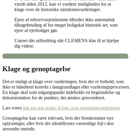
værdi siden 2012, kan vi vurdere muligheden for at
klage over de historiske ejendomsvurderinger.
Ejere af erhvervsejendomme tilbydes ikke automatisk
tilbagebetaling af for meget boligskat historisk set, som
ejere af ejerboliger gør.
Uanset din udfordring står CLEMENS klar til at hjælpe
dig videre.
Kontakt os for en uforpligtende drøftelse af din ejendomsvurdering
Klage og genoptagelse
Det er muligt at klage over vurderingen, hvis der er forhold, som
ikke er håndteret korrekt i datagrundlaget eller vurderingsprocessen.
En klage skal som udgangspunkt indeholde en begrundelse og
dokumentation for de punkter, der ønskes genvurderet.
Læs vores
trin-for-trin guide: Klage over ejendomsvurderinger
Genoptagelse kan være relevant, hvis der fremkommer nye
oplysninger, eller hvis der identificeres væsentlige fejl i den
anvendte metode.