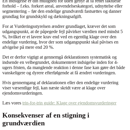
En indsigelse er din mulighed for uden gebyr at få rettet faktuelle
forhold – f.eks. forkert areal, anvendelseskategori, udnyttelse eller
segmentering – før den endelige grundværdi fastsættes og danner
grundlag for grundskyld og dækningsafgift.
For at Vurderingsstyrelsen ændrer grundlaget, kræver det som
udgangspunkt, at de påpegede fejl påvirker værdien med mindst 5
%, hvilket er et lavere krav end ved en egentlig klage over den
endelige vurdering, hvor der som udgangspunkt skal påvises en
afvigelse på mere end 20 %.
Det er derfor vigtigt at gennemgå deklarationen systematisk og
indsende en velbegrundet, dokumenteret indsigelse inden for 4-
ugers fristen, da manglende reaktion i denne fase kan gøre det både
vanskeligere og dyrere efterfølgende at få ændret vurderingen.
Hvis gennemgang af deklarationen eller den endelige vurdering
viser væsentlige fejl, kan næste skridt være at klage over
ejendomsvurderingen.
Læs vores
trin-for-trin guide: Klage over ejendomsvurderinger
Konsekvenser af en stigning i
grundværdien