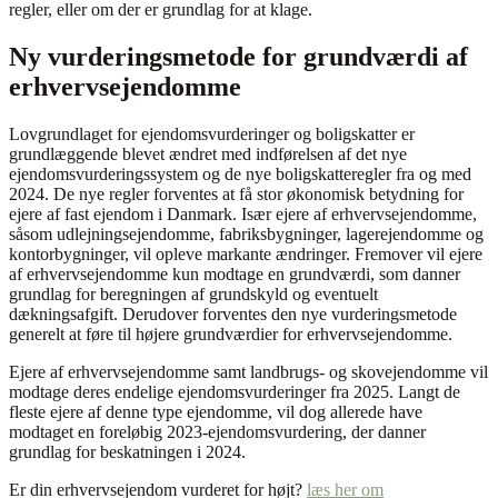
regler, eller om der er grundlag for at klage.
Ny vurderingsmetode for grundværdi af
erhvervsejendomme
Lovgrundlaget for ejendomsvurderinger og boligskatter er
grundlæggende blevet ændret med indførelsen af det nye
ejendomsvurderingssystem og de nye boligskatteregler fra og med
2024. De nye regler forventes at få stor økonomisk betydning for
ejere af fast ejendom i Danmark. Især ejere af erhvervsejendomme,
såsom udlejningsejendomme, fabriksbygninger, lagerejendomme og
kontorbygninger, vil opleve markante ændringer. Fremover vil ejere
af erhvervsejendomme kun modtage en grundværdi, som danner
grundlag for beregningen af grundskyld og eventuelt
dækningsafgift. Derudover forventes den nye vurderingsmetode
generelt at føre til højere grundværdier for erhvervsejendomme.
Ejere af erhvervsejendomme samt landbrugs- og skovejendomme vil
modtage deres endelige ejendomsvurderinger fra 2025. Langt de
fleste ejere af denne type ejendomme, vil dog allerede have
modtaget en foreløbig 2023-ejendomsvurdering, der danner
grundlag for beskatningen i 2024.
Er din erhvervsejendom vurderet for højt?
læs her om