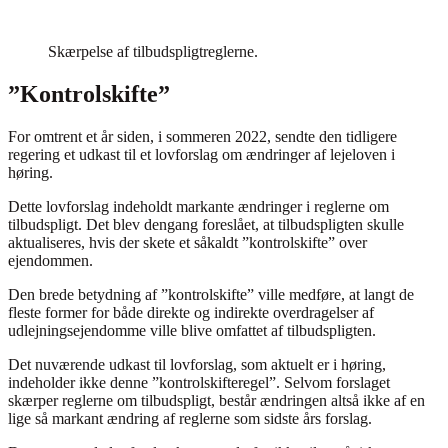
Skærpelse af tilbudspligtreglerne.
”Kontrolskifte”
For omtrent et år siden, i sommeren 2022, sendte den tidligere
regering et udkast til et lovforslag om ændringer af lejeloven i
høring.
Dette lovforslag indeholdt markante ændringer i reglerne om
tilbudspligt. Det blev dengang foreslået, at tilbudspligten skulle
aktualiseres, hvis der skete et såkaldt ”kontrolskifte” over
ejendommen.
Den brede betydning af ”kontrolskifte” ville medføre, at langt de
fleste former for både direkte og indirekte overdragelser af
udlejningsejendomme ville blive omfattet af tilbudspligten.
Det nuværende udkast til lovforslag, som aktuelt er i høring,
indeholder ikke denne ”kontrolskifteregel”. Selvom forslaget
skærper reglerne om tilbudspligt, består ændringen altså ikke af en
lige så markant ændring af reglerne som sidste års forslag.