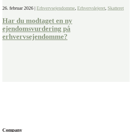
26. februar 2026
|
Erhvervsejendomme
,
Erhvervslejeret
,
Skatteret
Har du modtaget en ny
ejendomsvurdering på
erhvervsejendomme?
Fandt du ikke det, du søgte?
Kontakt os her. Vi sikrer, at der står en specialist klar til at hjælpe
dig.
Company