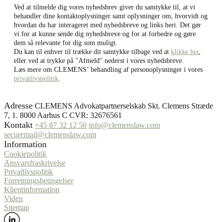
Ved at tilmelde dig vores nyhedsbrev giver du samtykke til, at vi
behandler dine kontaktoplysninger samt oplysninger om, hvorvidt og
hvordan du har interageret med nyhedsbreve og links heri. Det gør
vi for at kunne sende dig nyhedsbreve og for at forbedre og gøre
dem så relevante for dig som muligt.
Du kan til enhver til trække dit samtykke tilbage ved at
klikke her
,
eller ved at trykke på "Afmeld" nederst i vores nyhedsbreve.
Læs mere om CLEMENS’ behandling af personoplysninger i vores
privatlivspolitik
.
Adresse
CLEMENS Advokatpartnerselskab Skt. Clemens Stræde
7, 1. 8000 Aarhus C CVR: 32676561
Kontakt
+45 87 32 12 50
info@clemenslaw.com
securemail@clemenslaw.com
Information
Cookiepolitik
Ansvarsfraskrivelse
Privatlivspolitik
Forretningsbetingelser
Klientinformation
Viden
Sitemap