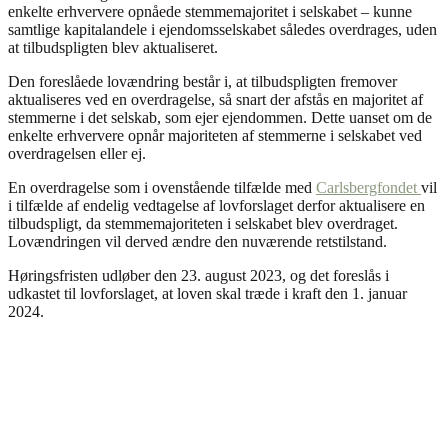
enkelte erhververe opnåede stemmemajoritet i selskabet – kunne
samtlige kapitalandele i ejendomsselskabet således overdrages, uden
at tilbudspligten blev aktualiseret.
Den foreslåede lovændring består i, at tilbudspligten fremover
aktualiseres ved en overdragelse, så snart der afstås en majoritet af
stemmerne i det selskab, som ejer ejendommen. Dette uanset om de
enkelte erhververe opnår majoriteten af stemmerne i selskabet ved
overdragelsen eller ej.
En overdragelse som i ovenstående tilfælde med
Carlsbergfondet
vil
i tilfælde af endelig vedtagelse af lovforslaget derfor aktualisere en
tilbudspligt, da stemmemajoriteten i selskabet blev overdraget.
Lovændringen vil derved ændre den nuværende retstilstand.
Høringsfristen udløber den 23. august 2023, og det foreslås i
udkastet til lovforslaget, at loven skal træde i kraft den 1. januar
2024.