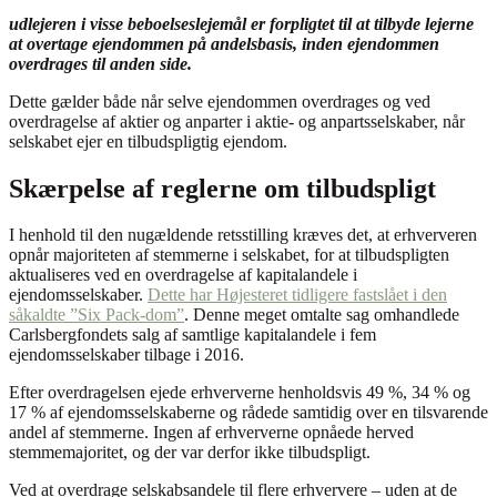
udlejeren i visse beboelseslejemål er forpligtet til at tilbyde lejerne
at overtage ejendommen på andelsbasis, inden ejendommen
overdrages til anden side.
Dette gælder både når selve ejendommen overdrages og ved
overdragelse af aktier og anparter i aktie- og anpartsselskaber, når
selskabet ejer en tilbudspligtig ejendom.
Skærpelse af reglerne om tilbudspligt
I henhold til den nugældende retsstilling kræves det, at erhververen
opnår majoriteten af stemmerne i selskabet, for at tilbudspligten
aktualiseres ved en overdragelse af kapitalandele i
ejendomsselskaber.
Dette har Højesteret tidligere fastslået i den
såkaldte ”Six Pack-dom”
. Denne meget omtalte sag omhandlede
Carlsbergfondets salg af samtlige kapitalandele i fem
ejendomsselskaber tilbage i 2016.
Efter overdragelsen ejede erhververne henholdsvis 49 %, 34 % og
17 % af ejendomsselskaberne og rådede samtidig over en tilsvarende
andel af stemmerne. Ingen af erhververne opnåede herved
stemmemajoritet, og der var derfor ikke tilbudspligt.
Ved at overdrage selskabsandele til flere erhververe – uden at de