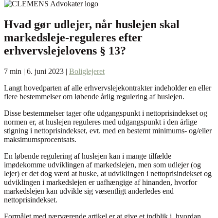
Hvad gør udlejer, når huslejen skal
markedsleje-reguleres efter
erhvervslejelovens § 13?
7 min | 6. juni 2023 |
Boliglejeret
Langt hovedparten af alle erhvervslejekontrakter indeholder en eller
flere bestemmelser om løbende årlig regulering af huslejen.
Disse bestemmelser tager ofte udgangspunkt i nettoprisindekset og
normen er, at huslejen reguleres med udgangspunkt i den årlige
stigning i nettoprisindekset, evt. med en bestemt minimums- og/eller
maksimumsprocentsats.
En løbende regulering af huslejen kan i mange tilfælde
imødekomme udviklingen af markedslejen, men som udlejer (og
lejer) er det dog værd at huske, at udviklingen i nettoprisindekset og
udviklingen i markedslejen er uafhængige af hinanden, hvorfor
markedslejen kan udvikle sig væsentligt anderledes end
nettoprisindekset.
Formålet med nærværende artikel er at give et indblik i, hvordan