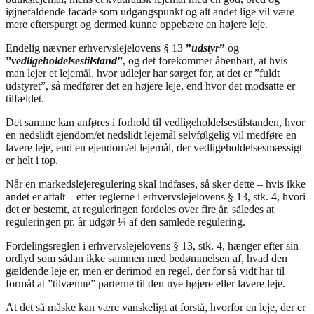
iøjnefaldende facade som udgangspunkt og alt andet lige vil være
mere efterspurgt og dermed kunne oppebære en højere leje.
Endelig nævner erhvervslejelovens § 13
”
udstyr
”
og
”
vedligeholdelsestilstand
”
, og det forekommer åbenbart, at hvis
man lejer et lejemål, hvor udlejer har sørget for, at det er ”fuldt
udstyret”, så medfører det en højere leje, end hvor det modsatte er
tilfældet.
Det samme kan anføres i forhold til vedligeholdelsestilstanden, hvor
en nedslidt ejendom/et nedslidt lejemål selvfølgelig vil medføre en
lavere leje, end en ejendom/et lejemål, der vedligeholdelsesmæssigt
er helt i top.
Når en markedslejeregulering skal indfases, så sker dette – hvis ikke
andet er aftalt – efter reglerne i erhvervslejelovens § 13, stk. 4, hvori
det er bestemt, at reguleringen fordeles over fire år, således at
reguleringen pr. år udgør ¼ af den samlede regulering.
Fordelingsreglen i erhvervslejelovens § 13, stk. 4, hænger efter sin
ordlyd som sådan ikke sammen med bedømmelsen af, hvad den
gældende leje er, men er derimod en regel, der for så vidt har til
formål at ”tilvænne” parterne til den nye højere eller lavere leje.
At det så måske kan være vanskeligt at forstå, hvorfor en leje, der er