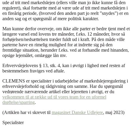
ude af trit med markedslejen (ellers ville man jo ikke kunne få den
reguleret), skal fortsætte med at være ude af trit med markedslejen i
en fireårig periode, (hvorved den anden part jo reelt ”snydes”) er en
anden sag og et spørgsmål af mere politisk karakter.
Man kunne derfor overveje, om ikke alle parter er bedre tjent med et
længere varsel end lovens tre måneder, f.eks. 12 måneder, hvor så
forhøjelsen/nedsættelsen træder fuldt ud i kraft. På den måde ville
parterne have en rimelig mulighed for at indrette sig på den
fremtidige situation, herunder f.eks. ved at forhandle med hinanden,
opsige lejemålet, omlægge lån mv.
Erhvervslejelovens § 13, stk. 4, kan i øvrigt i lighed med resten af
bestemmelsen fraviges ved aftale.
CLEMENS er specialister i udarbejdelse af markedslejeregulering i
erhvervslejeforhold og rådgivning om samme. Har du spørgsmål
vedrørende nærværende artikel eller lejeretten i øvrigt, er du
velkommen til at række ud til vores team for en uformel
drøftelse/sparring
.
(Artiklen har vi skrevet til
magasinet Danske Udlejere
, maj 2023)
Specialister