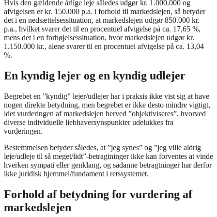
Hvis den gældende årlige leje således udgør kr. 1.000.000 og
afvigelsen er kr. 150.000 p.a. i forhold til markedslejen, så betyder
det i en nedsættelsessituation, at markedslejen udgør 850.000 kr.
p.a., hvilket svarer det til en procentuel afvigelse på ca. 17,65 %,
mens det i en forhøjelsessituation, hvor markedslejen udgør kr.
1.150.000 kr., alene svarer til en procentuel afvigelse på ca. 13,04
%.
En kyndig lejer og en kyndig udlejer
Begrebet en ”kyndig” lejer/udlejer har i praksis ikke vist sig at have
nogen direkte betydning, men begrebet er ikke desto mindre vigtigt,
idet vurderingen af markedslejen herved ”objektiviseres”, hvorved
diverse individuelle liebhaversynspunkter udelukkes fra
vurderingen.
Bestemmelsen betyder således, at ”jeg synes” og ”jeg ville aldrig
leje/udleje til så meget/lidt”-betragtninger ikke kan forventes at vinde
hverken sympati eller genklang, og sådanne betragtninger har derfor
ikke juridisk hjemmel/fundament i retssystemet.
Forhold af betydning for vurdering af
markedslejen