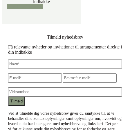
indbakke
Tilmeld nyhedsbrev
Tilmeld nyhedsbrev
Få relevante nyheder og invitationer til arrangementer direkte i
din indbakke
Navn
*
E-
Skriv
Bekræf
mail
*
e-
e-
mail
mail
Virksomhed
Ved at tilmelde dig vores nyhedsbrev giver du samtykke til, at vi
behandler dine kontaktoplysninger samt oplysninger om, hvorvidt og
hvordan du har interageret med nyhedsbreve og links heri. Det gør
vi for at kunne sende dig nyhedsbreve og for at forbedre og gøre