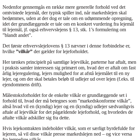
Nedenfor gennemgås en række mere generelle forhold ved det
omtvistede lejemål, der typisk spiller ind, når markedslejen skal
bedømmes, uden at der dog er tale om en udtømmende opregning,
idet der grundlæggende er tale om en konkret vurdering fra lejemål
til lejemål, jf. også erhvervslejens § 13, stk. 1’s formulering om
”blandt andet”.
Det første erhvervslejelovens § 13 nævner i denne forbindelse er,
hvilke
”
vilkår
”
der gælder for lejeforholdet.
Her tænkes principielt på samtlige lejevilkår, parterne har aftalt, men
i praksis samler interessen sig primært om, hvad der er aftalt om fast
årlig lejeregulering, lejers mulighed for at afstå lejemålet til en ny
lejer, og om der skal betales beløb til udlejer ud over lejen (f.eks. til
ejendommens drift).
Målestoksforholdet for de enkelte vilkår er grundlæggende set i
forhold til, hvad der må betegnes som ”markedskonforme vilkår”,
altså hvad vil en (kyndig) lejer og en (kyndig) udlejer sædvanligvis
aftale af lejevilkår for det pågældende lejeforhold, og hvorledes de
aftalte vilkår adskiller sig fra dette.
Hvis lejekontrakten indeholder vilkår, som er særligt byrdefulde for
lejeren, så vil disse vilkår presse markedslejen ned – og vice versa
fra lempelige vilkår.