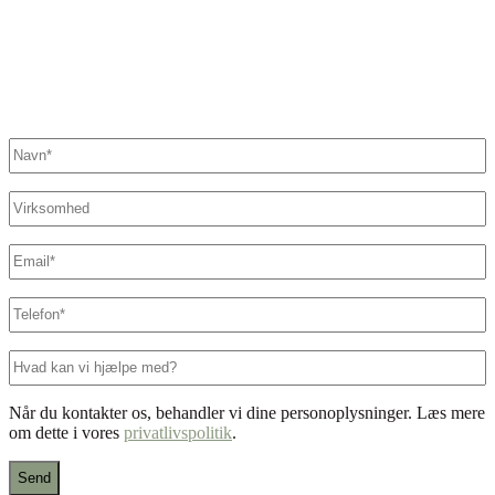
Fandt du ikke det, du søgte?
Kontakt os her. Vi sikrer, at der står en specialist klar til at hjælpe
dig.
Navn
*
Virksomhed
E-
mail
*
Telefon
*
Hvad
kan
vi
Når du kontakter os, behandler vi dine personoplysninger. Læs mere
hjælpe
om dette i vores
privatlivspolitik
.
med?