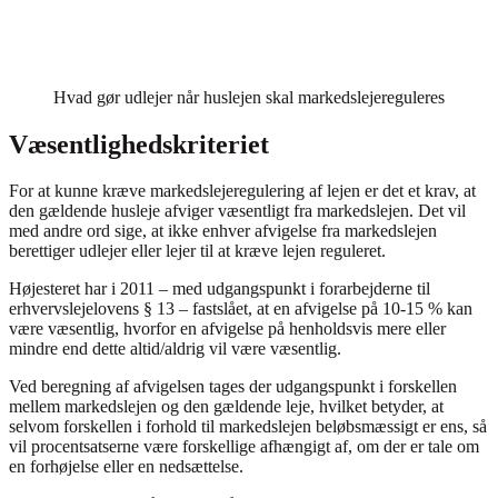
Hvad gør udlejer når huslejen skal markedslejereguleres
Væsentlighedskriteriet
For at kunne kræve markedslejeregulering af lejen er det et krav, at
den gældende husleje afviger væsentligt fra markedslejen. Det vil
med andre ord sige, at ikke enhver afvigelse fra markedslejen
berettiger udlejer eller lejer til at kræve lejen reguleret.
Højesteret har i 2011 – med udgangspunkt i forarbejderne til
erhvervslejelovens § 13 – fastslået, at en afvigelse på 10-15 % kan
være væsentlig, hvorfor en afvigelse på henholdsvis mere eller
mindre end dette altid/aldrig vil være væsentlig.
Ved beregning af afvigelsen tages der udgangspunkt i forskellen
mellem markedslejen og den gældende leje, hvilket betyder, at
selvom forskellen i forhold til markedslejen beløbsmæssigt er ens, så
vil procentsatserne være forskellige afhængigt af, om der er tale om
en forhøjelse eller en nedsættelse.