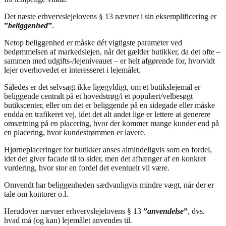
Det næste erhvervslejelovens § 13 nævner i sin eksemplificering er
”
beliggenhed
”
.
Netop beliggenhed er måske dét vigtigste parameter ved
bedømmelsen af markedslejen, når det gælder butikker, da det ofte –
sammen med udgifts-/lejeniveauet – er helt afgørende for, hvorvidt
lejer overhovedet er interesseret i lejemålet.
Således er det selvsagt ikke ligegyldigt, om et butikslejemål er
beliggende centralt på et hovedstrøg/i et populært/velbesøgt
butikscenter, eller om det er beliggende på en sidegade eller måske
endda en trafikeret vej, idet det alt andet lige er lettere at generere
omsætning på en placering, hvor der kommer mange kunder end på
en placering, hvor kundestrømmen er lavere.
Hjørneplaceringer for butikker anses almindeligvis som en fordel,
idet det giver facade til to sider, men det afhænger af en konkret
vurdering, hvor stor en fordel det eventuelt vil være.
Omvendt har beliggenheden sædvanligvis mindre vægt, når der er
tale om kontorer o.l.
Herudover nævner erhvervslejelovens § 13
”
anvendelse
”
, dvs.
hvad må (og kan) lejemålet anvendes til.