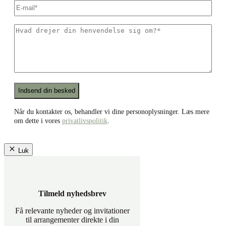
E-
mail
*
Hvad
drejer
din
henvendelse
sig
om?
*
Recaptcha
Når du kontakter os, behandler vi dine personoplysninger. Læs mere
om dette i vores
privatlivspolitik
.
Luk
Tilmeld nyhedsbrev
Få relevante nyheder og invitationer
til arrangementer direkte i din