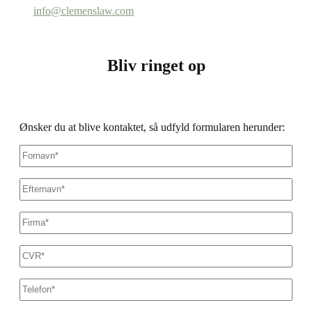
info@clemenslaw.com
Bliv ringet op
Ønsker du at blive kontaktet, så udfyld formularen herunder:
Fornavn
*
Efternavn
*
Firmanavn
*
CVR
*
Dit
telefonnummer
*