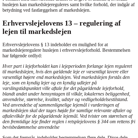
huslejen kan markedslejereguleres samt hvilke forhold, der indgår af
betydning ved fastlæggelsen af markedslejen.
Erhvervslejelovens 13 – regulering af
lejen til markedslejen
Erhvervslejelovens § 13 indeholder en mulighed for at
markedslejeregulere huslejen i erhvervslejeforhold. Bestemmelsen
har følgende ordlyd:
Hver part i lejeforholdet kan i lejeperioden forlange lejen reguleret
til markedslejen, hvis den gældende leje er væsentligt lavere eller
væsentligt højere end markedslejen. Ved markedslejen forstås den
leje, som en kyndig lejer og en kyndig udlejer på
varslingstidspunktet ville aftale for det pågældende lejeforhold,
blandt andet under hensyntagen til vilkår, lokalernes beliggenhed,
anvendelse, størrelse, kvalitet, udstyr og vedligeholdelsestilstand.
Ved anvendelse af sammenlignelige lejemål i vurderingen af
markedslejen skal der tages højde for samtlige relevante aftaler og
aftalevilkår for de pågældende lejemål. Ved tvister om størrelsen af
den fremtidige leje finder reglen i retsplejelovens § 344 om rettens fri
bevisbedømmelse anvendelse
Som det fremgår, indeholder bestemmelsen flere dele. Disse dele