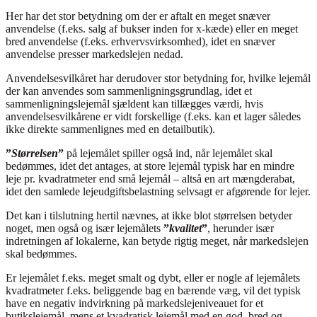
Her har det stor betydning om der er aftalt en meget snæver
anvendelse (f.eks. salg af bukser inden for x-kæde) eller en meget
bred anvendelse (f.eks. erhvervsvirksomhed), idet en snæver
anvendelse presser markedslejen nedad.
Anvendelsesvilkåret har derudover stor betydning for, hvilke lejemål
der kan anvendes som sammenligningsgrundlag, idet et
sammenligningslejemål sjældent kan tillægges værdi, hvis
anvendelsesvilkårene er vidt forskellige (f.eks. kan et lager således
ikke direkte sammenlignes med en detailbutik).
”
Størrelsen
”
på lejemålet spiller også ind, når lejemålet skal
bedømmes, idet det antages, at store lejemål typisk har en mindre
leje pr. kvadratmeter end små lejemål – altså en art mængderabat,
idet den samlede lejeudgiftsbelastning selvsagt er afgørende for lejer.
Det kan i tilslutning hertil nævnes, at ikke blot størrelsen betyder
noget, men også og især lejemålets
”
kvalitet
”
, herunder især
indretningen af lokalerne, kan betyde rigtig meget, når markedslejen
skal bedømmes.
Er lejemålet f.eks. meget smalt og dybt, eller er nogle af lejemålets
kvadratmeter f.eks. beliggende bag en bærende væg, vil det typisk
have en negativ indvirkning på markedslejeniveauet for et
butikslejemål, mens et kvadratisk lejemål med en god, bred og