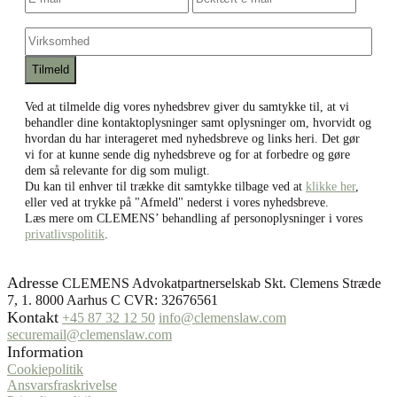
mail
*
e-
e-
mail
mail
Virksomhed
Ved at tilmelde dig vores nyhedsbrev giver du samtykke til, at vi
behandler dine kontaktoplysninger samt oplysninger om, hvorvidt og
hvordan du har interageret med nyhedsbreve og links heri. Det gør
vi for at kunne sende dig nyhedsbreve og for at forbedre og gøre
dem så relevante for dig som muligt.
Du kan til enhver til trække dit samtykke tilbage ved at
klikke her
,
eller ved at trykke på "Afmeld" nederst i vores nyhedsbreve.
Læs mere om CLEMENS’ behandling af personoplysninger i vores
privatlivspolitik
.
Adresse
CLEMENS Advokatpartnerselskab Skt. Clemens Stræde
7, 1. 8000 Aarhus C CVR: 32676561
Kontakt
+45 87 32 12 50
info@clemenslaw.com
securemail@clemenslaw.com
Information
Cookiepolitik
Ansvarsfraskrivelse