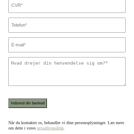
CVR
*
Dit
telefonnummer
*
E-
mail
*
Hvad
drejer
din
henvendelse
sig
om?
*
Recaptcha
Når du kontakter os, behandler vi dine personoplysninger. Læs mere
om dette i vores
privatlivspolitik
.