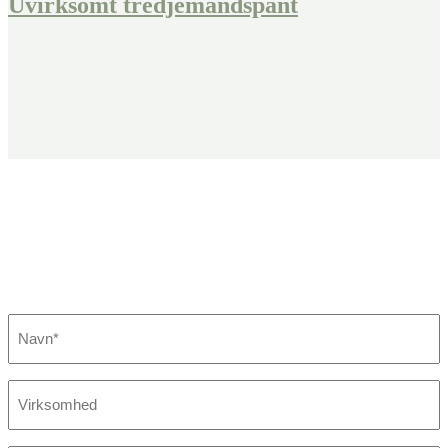
Uvirksomt tredjemandspant
Fandt du ikke det, du søgte?
Kontakt os her. Vi sikrer, at der står en specialist klar til at hjælpe
dig.
Navn
*
Virksomhed