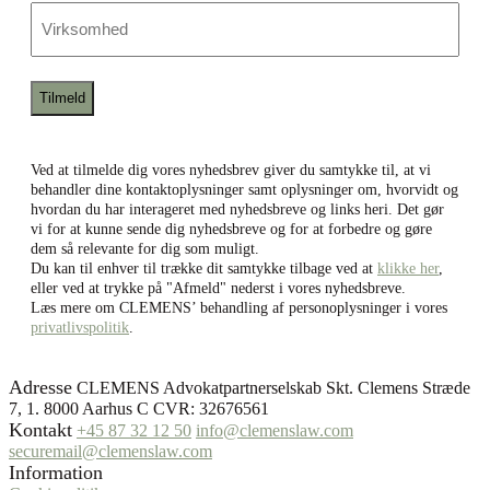
e-
Virksomhed
mail
Ved at tilmelde dig vores nyhedsbrev giver du samtykke til, at vi
behandler dine kontaktoplysninger samt oplysninger om, hvorvidt og
hvordan du har interageret med nyhedsbreve og links heri. Det gør
vi for at kunne sende dig nyhedsbreve og for at forbedre og gøre
dem så relevante for dig som muligt.
Du kan til enhver til trække dit samtykke tilbage ved at
klikke her
,
eller ved at trykke på "Afmeld" nederst i vores nyhedsbreve.
Læs mere om CLEMENS’ behandling af personoplysninger i vores
privatlivspolitik
.
Adresse
CLEMENS Advokatpartnerselskab Skt. Clemens Stræde
7, 1. 8000 Aarhus C CVR: 32676561
Kontakt
+45 87 32 12 50
info@clemenslaw.com
securemail@clemenslaw.com
Information