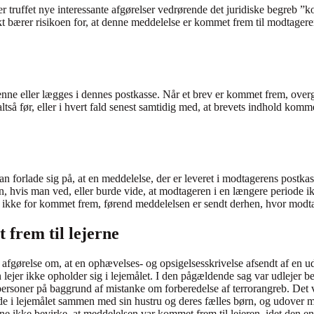
er truffet nye interessante afgørelser vedrørende det juridiske begreb 
bærer risikoen for, at denne meddelelse er kommet frem til modtageren.
nne eller lægges i dennes postkasse. Når et brev er kommet frem, overgår
 altså før, eller i hvert fald senest samtidig med, at brevets indhold k
n forlade sig på, at en meddelelse, der er leveret i modtagerens postkas
n, hvis man ved, eller burde vide, at modtageren i en længere periode 
sen ikke for kommet frem, førend meddelelsen er sendt derhen, hvor modt
 frem til lejerne
afgørelse om, at en ophævelses- og opsigelsesskrivelse afsendt af en udl
n lejer ikke opholder sig i lejemålet. I den pågældende sag var udlejer 
 personer på baggrund af mistanke om forberedelse af terrorangreb. Det v
e i lejemålet sammen med sin hustru og deres fælles børn, og udover ma
ne ikke bevirke, at meddelelsen var kommet frem til lejeren, idet den e