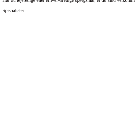
Har du lejeretlige eller erhvervsretlige spørgsmål, er du altid velkomm
Specialister