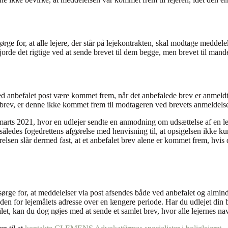
e for, at alle lejere, der står på lejekontrakten, skal modtage meddelels
orde det rigtige ved at sende brevet til dem begge, men brevet til mande
d anbefalet post være kommet frem, når det anbefalede brev er anmeldt p
 brev, er denne ikke kommet frem til modtageren ved brevets anmeldels
marts 2021, hvor en udlejer sendte en anmodning om udsættelse af en lej
 således fogedrettens afgørelse med henvisning til, at opsigelsen ikke
relsen slår dermed fast, at et anbefalet brev alene er kommet frem, hvis 
ørge for, at meddelelser via post afsendes både ved anbefalet og alminde
en for lejemålets adresse over en længere periode. Har du udlejet din bolig
emålet, kan du dog nøjes med at sende et samlet brev, hvor alle lejernes 