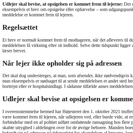
Udlejer skal bevise, at opsigelsen er kommet frem til lejerne:
Der 
eksempelvis et brev om opsigelse eller ophævelse – som udgangspunkt 
meddelelse er kommet frem til lejeren.
Regelsættet
Et brev er normalt kommet frem til modtageren, når det afleveres til de
meddelelsen få virkning efter sit indhold. Selve dette tidspunkt ligger
læser brevet.
Når lejer ikke opholder sig på adressen
Det skal dog understreges, at man, som afsender, ikke nødvendigvis ka
man eksempelvis er nødsaget til at sende meddelelsen et andet sted he
bortrejst eller er hospitalsindlagt. I sådanne tilfælde anses meddelel
Udlejer skal bevise at opsigelsen er kommet
I overensstemmelse hermed har Højesteret den 1. oktober 2021 truffet 
være kommet frem til lejeren, når udlejeren ved, eller burde vide, at e
forbindelse med en af politiet udført omfattende ransagning hos flere
skabte utryghed i afdelingen over for de øvrige beboere. Manden boed
befandt sig på adressen på tidspunktet for afsendelsen af brevene, kun