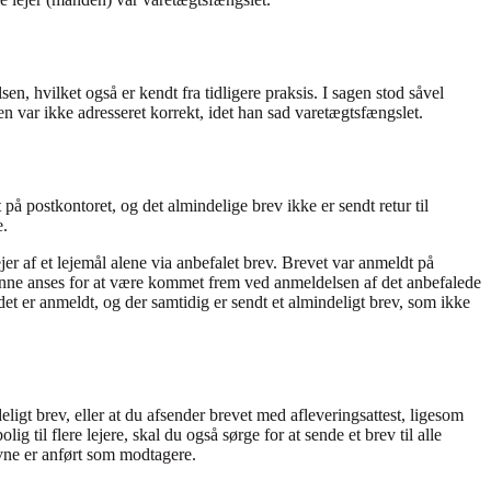
en, hvilket også er kendt fra tidligere praksis. I sagen stod såvel
n var ikke adresseret korrekt, idet han sad varetægtsfængslet.
å postkontoret, og det almindelige brev ikke er sendt retur til
e.
er af et lejemål alene via anbefalet brev. Brevet var anmeldt på
 kunne anses for at være kommet frem ved anmeldelsen af det anbefalede
det er anmeldt, og der samtidig er sendt et almindeligt brev, som ikke
ligt brev, eller at du afsender brevet med afleveringsattest, ligesom
 til flere lejere, skal du også sørge for at sende et brev til alle
navne er anført som modtagere.