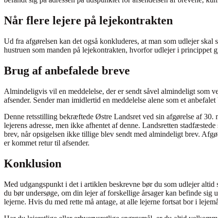
Når flere lejere på lejekontrakten
Ud fra afgørelsen kan det også konkluderes, at man som udlejer skal sørg
hustruen som manden på lejekontrakten, hvorfor udlejer i princippet gj
Brug af anbefalede breve
Almindeligvis vil en meddelelse, der er sendt såvel almindeligt som ve
afsender. Sender man imidlertid en meddelelse alene som et anbefalet
Denne retsstilling bekræftede Østre Landsret ved sin afgørelse af 30. 
lejerens adresse, men ikke afhentet af denne. Landsretten stadfæstede
brev, når opsigelsen ikke tillige blev sendt med almindeligt brev. Afgø
er kommet retur til afsender.
Konklusion
Med udgangspunkt i det i artiklen beskrevne bør du som udlejer altid s
du bør undersøge, om din lejer af forskellige årsager kan befinde sig ud
lejerne. Hvis du med rette må antage, at alle lejerne fortsat bor i lej