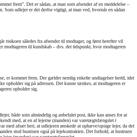
”kommet frem”. Det er sådan, at man som afsender af en meddelelse –
 Som udlejer er det derfor vigtigt, at man ved, hvornår en sådan
 risikoen således fra afsender til modtager, og først herefter vil
ommer modtageren til kundskab – dvs. det tidspunkt, hvor modtageren
se, er kommet frem. Der gælder nemlig enkelte undtagelser hertil, idet
ikke opholder sig på adressen. Det kunne tænkes, at modtageren er
ageren opholder sig.
ejer, både som almindelig og anbefalet post, ikke kan anses for at
bekendt med, at en af lejerne (manden) var varetægtsfængslet i
ar med afsæt heri, at udlejeren ønskede at ophæve/opsige lejer, da det
nden stod hustruen også på lejekontrakten. Det forhold, at hustruen
ne lejer (manden) var varetægtsfængslet.