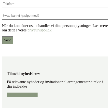
Telefon
*
Hvad
kan
vi
Når du kontakter os, behandler vi dine personoplysninger. Læs mere
hjælpe
om dette i vores
privatlivspolitik
.
med?
Tilmeld nyhedsbrev
Få relevante nyheder og invitationer til arrangementer direkte i
din indbakke
Tilmeld nyhedsbrev