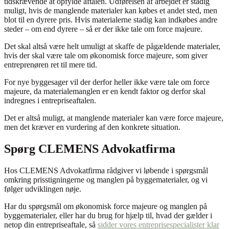
tidskrævende at opfylde aftalen. Udførelsen af arbejdet er stadig
muligt, hvis de manglende materialer kan købes et andet sted, men
blot til en dyrere pris. Hvis materialerne stadig kan indkøbes andre
steder – om end dyrere – så er der ikke tale om force majeure.
Det skal altså være helt umuligt at skaffe de pågældende materialer,
hvis der skal være tale om økonomisk force majeure, som giver
entreprenøren ret til mere tid.
For nye byggesager vil der derfor heller ikke være tale om force
majeure, da materialemanglen er en kendt faktor og derfor skal
indregnes i entrepriseaftalen.
Det er altså muligt, at manglende materialer kan være force majeure,
men det kræver en vurdering af den konkrete situation.
Spørg CLEMENS Advokatfirma
Hos CLEMENS Advokatfirma rådgiver vi løbende i spørgsmål
omkring prisstigningerne og manglen på byggematerialer, og vi
følger udviklingen nøje.
Har du spørgsmål om økonomisk force majeure og manglen på
byggematerialer, eller har du brug for hjælp til, hvad der gælder i
netop din entrepriseaftale, så
sidder vores entreprisespecialister klar