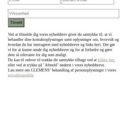
mail
*
e-
e-
mail
mail
Virksomhed
Ved at tilmelde dig vores nyhedsbrev giver du samtykke til, at vi
behandler dine kontaktoplysninger samt oplysninger om, hvorvidt og
hvordan du har interageret med nyhedsbreve og links heri. Det gør
vi for at kunne sende dig nyhedsbreve og for at forbedre og gøre
dem så relevante for dig som muligt.
Du kan til enhver til trække dit samtykke tilbage ved at
klikke her
,
eller ved at trykke på "Afmeld" nederst i vores nyhedsbreve.
Læs mere om CLEMENS’ behandling af personoplysninger i vores
privatlivspolitik
.