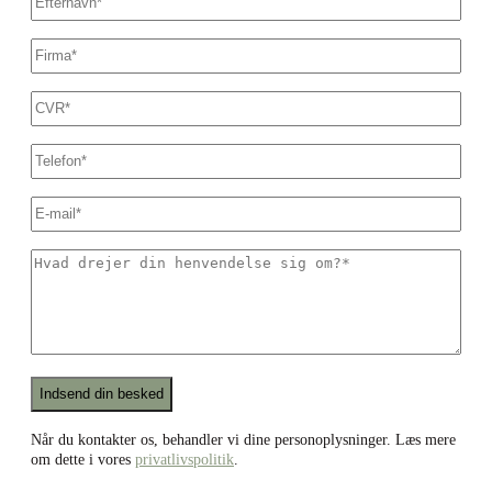
Firmanavn
*
CVR
*
Dit
telefonnummer
*
E-
mail
*
Hvad
drejer
din
henvendelse
sig
om?
*
Recaptcha
Når du kontakter os, behandler vi dine personoplysninger. Læs mere
om dette i vores
privatlivspolitik
.