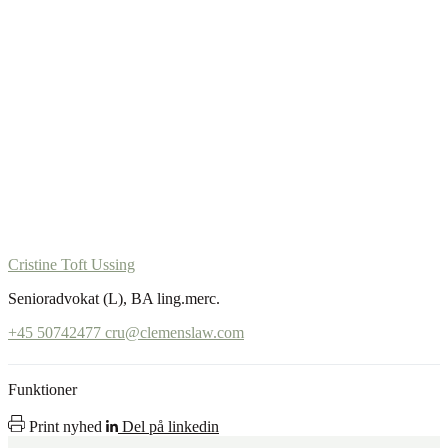
Cristine Toft Ussing
Senioradvokat (L), BA ling.merc.
+45 50742477
cru@clemenslaw.com
Funktioner
Print nyhed
Del på linkedin