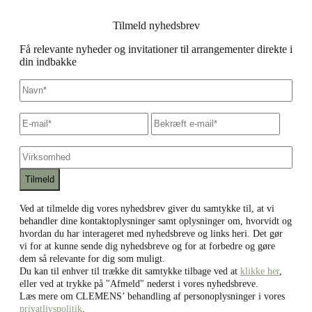
Tilmeld nyhedsbrev
Få relevante nyheder og invitationer til arrangementer direkte i
din indbakke
Navn
*
E-
Skriv
Bekræf
mail
*
e-
e-
mail
mail
Virksomhed
Ved at tilmelde dig vores nyhedsbrev giver du samtykke til, at vi
behandler dine kontaktoplysninger samt oplysninger om, hvorvidt og
hvordan du har interageret med nyhedsbreve og links heri. Det gør
vi for at kunne sende dig nyhedsbreve og for at forbedre og gøre
dem så relevante for dig som muligt.
Du kan til enhver til trække dit samtykke tilbage ved at
klikke her
,
eller ved at trykke på "Afmeld" nederst i vores nyhedsbreve.
Læs mere om CLEMENS’ behandling af personoplysninger i vores
privatlivspolitik
.