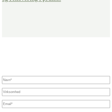
Fandt du ikke det, du søgte?
Kontakt os her. Vi sikrer, at der står en specialist klar til at hjælpe
dig.
Navn
*
Virksomhed
E-
mail
*