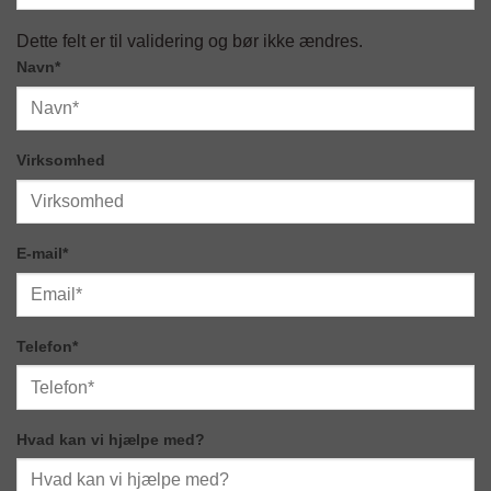
Dette felt er til validering og bør ikke ændres.
Navn
*
Virksomhed
E-mail
*
Telefon
*
Hvad kan vi hjælpe med?