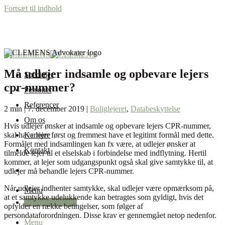
Fortsæt til indhold
Må udlejer indsamle og opbevare lejers
Specialer
cpr-nummer?
Personer
Referencer
2 min | 7. december 2019 |
Boliglejeret
,
Databeskyttelse
Om os
Hvis udlejer ønsker at indsamle og opbevare lejers CPR-nummer,
skal have lejer først og fremmest have et legitimt formål med dette.
Karriere
Formålet med indsamlingen kan fx være, at udlejer ønsker at
Kontakt
tilmelde lejer til et elselskab i forbindelse med indflytning. Hertil
kommer, at lejer som udgangspunkt også skal give samtykke til, at
udlejer må behandle lejers CPR-nummer.
Når udlejer indhenter samtykke, skal udlejer være opmærksom på,
Menu
at et samtykke udelukkende kan betragtes som gyldigt, hvis det
+45 87 32 12 50
opfylder en række betingelser, som følger af
persondataforordningen. Disse krav er gennemgået netop nedenfor.
Menu