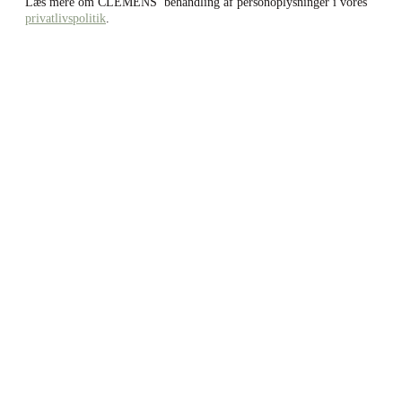
Læs mere om CLEMENS’ behandling af personoplysninger i vores
privatlivspolitik
.