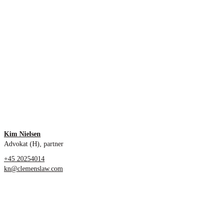
Kim Nielsen
Advokat (H), partner
+45 20254014
kn@clemenslaw.com