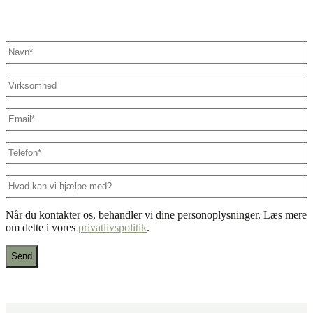
Kontakt os her. Vi sikrer, at der står en specialist klar til at hjælpe
dig.
Navn
*
Virksomhed
E-
mail
*
Telefon
*
Hvad
kan
vi
Når du kontakter os, behandler vi dine personoplysninger. Læs mere
hjælpe
om dette i vores
privatlivspolitik
.
med?