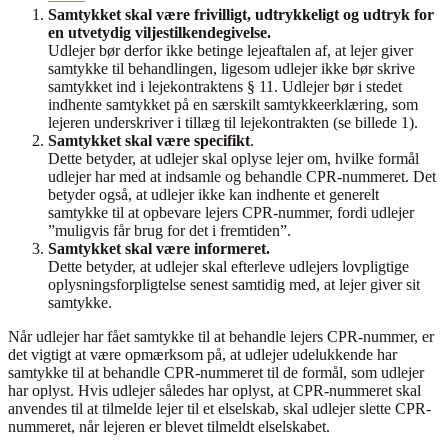
Samtykket skal være frivilligt, udtrykkeligt og udtryk for
en utvetydig viljestilkendegivelse.
Udlejer bør derfor ikke betinge lejeaftalen af, at lejer giver
samtykke til behandlingen, ligesom udlejer ikke bør skrive
samtykket ind i lejekontraktens § 11. Udlejer bør i stedet
indhente samtykket på en særskilt samtykkeerklæring, som
lejeren underskriver i tillæg til lejekontrakten (se billede 1).
Samtykket skal være specifikt
.
Dette betyder, at udlejer skal oplyse lejer om, hvilke formål
udlejer har med at indsamle og behandle CPR-nummeret. Det
betyder også, at udlejer ikke kan indhente et generelt
samtykke til at opbevare lejers CPR-nummer, fordi udlejer
”muligvis får brug for det i fremtiden”.
Samtykket skal være informeret.
Dette betyder, at udlejer skal efterleve udlejers lovpligtige
oplysningsforpligtelse senest samtidig med, at lejer giver sit
samtykke.
Når udlejer har fået samtykke til at behandle lejers CPR-nummer, er
det vigtigt at være opmærksom på, at udlejer udelukkende har
samtykke til at behandle CPR-nummeret til de formål, som udlejer
har oplyst. Hvis udlejer således har oplyst, at CPR-nummeret skal
anvendes til at tilmelde lejer til et elselskab, skal udlejer slette CPR-
nummeret, når lejeren er blevet tilmeldt elselskabet.