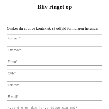
Bliv ringet op
Ønsker du at blive kontaktet, så udfyld formularen herunder:
Fornavn
*
Efternavn
*
Firmanavn
*
CVR
*
Dit
telefonnummer
*
E-
mail
*
Hvad