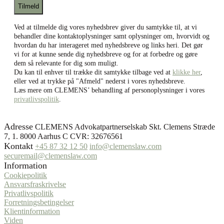
Ved at tilmelde dig vores nyhedsbrev giver du samtykke til, at vi
behandler dine kontaktoplysninger samt oplysninger om, hvorvidt og
hvordan du har interageret med nyhedsbreve og links heri. Det gør
vi for at kunne sende dig nyhedsbreve og for at forbedre og gøre
dem så relevante for dig som muligt.
Du kan til enhver til trække dit samtykke tilbage ved at
klikke her
,
eller ved at trykke på "Afmeld" nederst i vores nyhedsbreve.
Læs mere om CLEMENS’ behandling af personoplysninger i vores
privatlivspolitik
.
Adresse
CLEMENS Advokatpartnerselskab Skt. Clemens Stræde
7, 1. 8000 Aarhus C CVR: 32676561
Kontakt
+45 87 32 12 50
info@clemenslaw.com
securemail@clemenslaw.com
Information
Cookiepolitik
Ansvarsfraskrivelse
Privatlivspolitik
Forretningsbetingelser
Klientinformation
Viden