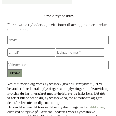
Tilmeld nyhedsbrev
Få relevante nyheder og invitationer til arrangementer direkte i
din indbakke
Navn
*
E-
Skriv
Bekræf
mail
*
e-
e-
mail
mail
Virksomhed
Ved at tilmelde dig vores nyhedsbrev giver du samtykke til, at vi
behandler dine kontaktoplysninger samt oplysninger om, hvorvidt og
hvordan du har interageret med nyhedsbreve og links heri. Det gør
vi for at kunne sende dig nyhedsbreve og for at forbedre og gøre
dem så relevante for dig som muligt.
Du kan til enhver til trække dit samtykke tilbage ved at
klikke her
,
eller ved at trykke på "Afmeld" nederst i vores nyhedsbreve.