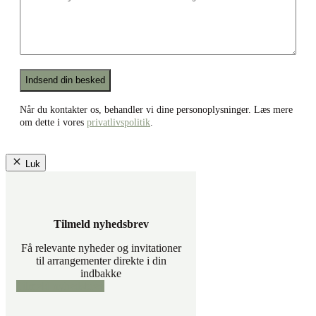
drejer
din
henvendelse
sig
om?
*
Recaptcha
Når du kontakter os, behandler vi dine personoplysninger. Læs mere
om dette i vores
privatlivspolitik
.
Luk
Tilmeld nyhedsbrev
Få relevante nyheder og invitationer
til arrangementer direkte i din
indbakke
Tilmeld nyhedsbrev