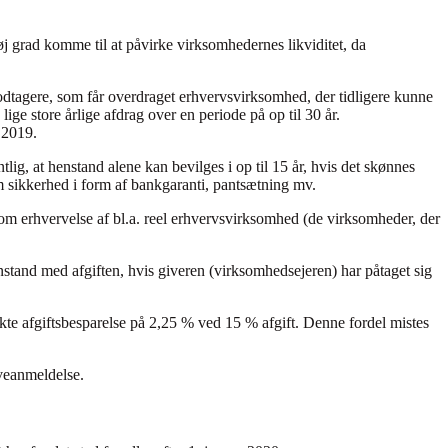
øj grad komme til at påvirke virksomhedernes likviditet, da
odtagere, som får overdraget erhvervsvirksomhed, der tidligere kunne
ige store årlige afdrag over en periode på op til 30 år.
 2019.
g, at henstand alene kan bevilges i op til 15 år, hvis det skønnes
om sikkerhed i form af bankgaranti, pantsætning mv.
e om erhvervelse af bl.a. reel erhvervsvirksomhed (de virksomheder, der
nstand med afgiften, hvis giveren (virksomhedsejeren) har påtaget sig
irekte afgiftsbesparelse på 2,25 % ved 15 % afgift. Denne fordel mistes
aveanmeldelse.