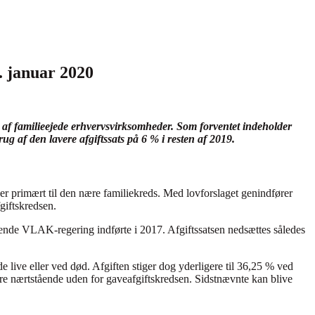
1. januar 2020
e af familieejede erhvervsvirksomheder. Som forventet indeholder
rug af den lavere afgiftssats på 6 % i resten af 2019.
der primært til den nære familiekreds. Med lovforslaget genindfører
giftskredsen.
nde VLAK-regering indførte i 2017. Afgiftssatsen nedsættes således
 live eller ved død. Afgiften stiger dog yderligere til 36,25 % ved
ndre nærtstående uden for gaveafgiftskredsen. Sidstnævnte kan blive