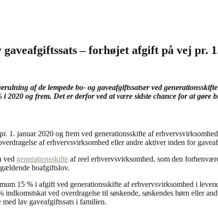
gaveafgiftssats – forhøjet afgift på vej pr. 
erulning af de lempede bo- og gaveafgiftssatser ved generationsskift
% i 2020 og frem. Det er derfor ved at være sidste chance for at gøre b
% pr. 1. januar 2020 og frem ved generationsskifte af erhvervsvirksomhe
overdragelse af erhvervsvirksomhed eller andre aktiver inden for gaveaf
en ved
generationsskifte
af reel erhvervsvirksomhed, som den forhenvære
n gældende boafgiftslov.
imum 15 % i afgift ved generationsskifte af erhvervsvirksomhed i levende
53 % indkomstskat ved overdragelse til søskende, søskendes børn eller a
 med lav gaveafgiftssats i familien.