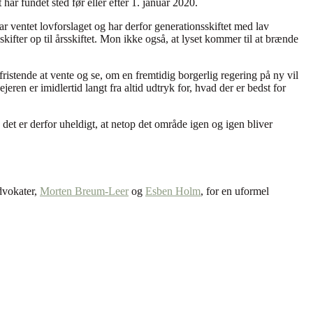
ar fundet sted før eller efter 1. januar 2020.
ar ventet lovforslaget og har derfor generationsskiftet med lav
kifter op til årsskiftet. Mon ikke også, at lyset kommer til at brænde
istende at vente og se, om en fremtidig borgerlig regering på ny vil
eren er imidlertid langt fra altid udtryk for, hvad der er bedst for
det er derfor uheldigt, at netop det område igen og igen bliver
advokater,
Morten Breum-Leer
og
Esben Holm
, for en uformel