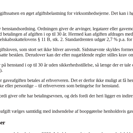
iftssatsen en øget afgiftsbelastning for virksomhedsejerne. Det kan i h
ny henstandsordning. Ordningen giver de arvinger, legatarer eller gavem
etalingen af afgiften i op til 30 år. Hermed kan afgiften afdrages med l
selskabsskattelovens § 11 B, stk. 2. Standardrenten udgør 2,7 % p.a. for
sloven, som stort set ikke bliver anvendt. Sidstnævnte skyldes formentli
tsatte beståen. Derudover kan der efter nugældende regler stilles krav 
v
på henstand i op til 30 år uden sikkerhedsstillelse, så længe der er tal
).
gaveafgiften betales af erhververen. Det er derfor ikke muligt at få he
e eller personlige – til erhververen som betingelse for henstand.
fordi giver ofte har betalingsevnen, og dels fordi der heri ligger en ind
aveafgift vælges samtidig med indsendelse af boopgørelse henholdsvis g
er