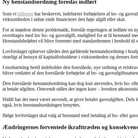
Ny henstandsordning foreslås indført
Som vi
tidligere
har beskrevet, indebærer forhøjelsen af bo- og gaveafg
virksomheden i sidste ende financierer den høje afgift eller skat.
For at imødese denne problematik, foreslår regeringen at indføre en 
overdrages med lav bo- og gaveafgift, mulighed for at få henstand med b
Henstandsbeløbet vil blive forrentet med standardrenten i henhold til 
Lovforslaget ophæver således den gældende henstandsordning i boafgift
rimeligt af hensyn til kapitalforholdene i virksomheden og dennes for
I modsætning hertil indeholder den foreslåede, nye ordning et
retskra
bliver omfattet af den foreslåede forhøjelse af bo- og gaveafgiftssatsen
Den foreslåede henstandsordning kan dog kun anvendes, hvis bo- eller 
at betale afgiften. Omvendt stilles der ingen krav – hverken økonomisk
Hidtil har det mest været anvendt, at giver betaler gaveafgiften. Dels 
også, hvis henstandsordningen benyttes.
Ifølge lovforslaget skal valg af henstand med betaling af bo- eller g
Ændringernes forventede ikrafttræden og konsekvens