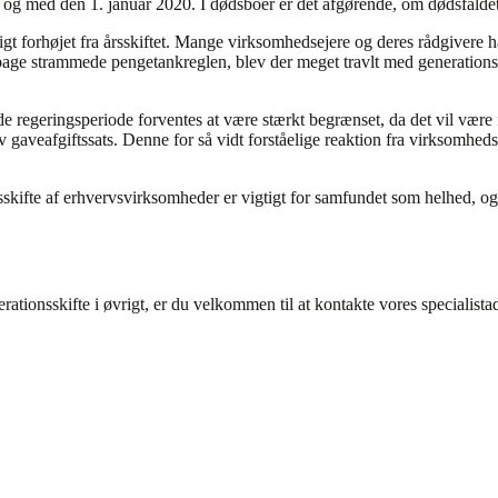
 og med den 1. januar 2020. I dødsboer er det afgørende, om dødsfaldet h
tligt forhøjet fra årsskiftet. Mange virksomhedsejere og deres rådgivere h
ilbage strammede pengetankreglen, blev der meget travlt med generationss
regeringsperiode forventes at være stærkt begrænset, da det vil være fr
gaveafgiftssats. Denne for så vidt forståelige reaktion fra virksomhedsej
sskifte af erhvervsvirksomheder er vigtigt for samfundet som helhed, og 
erationsskifte i øvrigt, er du velkommen til at kontakte vores specialist