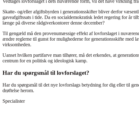
Vedtages lovforslaget i dets nuværende form, vil det have virkning fra
Skatte- og/eller afgiftsbyrden i generationsskifter bliver derfor væsen
gaveafgiftssats i tide. Da en socialdemokratisk ledet regering for år t
længe på diverse rådgiverkontorer denne december?
Til gengæld må den provenumæssige effekt af lovforslaget i nuværende 
ændre reglerne til gunst for mulighederne for generationsskifte med lav 
virksomheden.
Uanset hvilken partifarve man tilhører, må det erkendes, at generation
centrum for en politisk og ideologisk kamp.
Har du spørgsmål til lovforslaget?
Har du spørgsmål til det nye lovforslags betydning for dig eller til gen
drøftelse herom.
Specialister