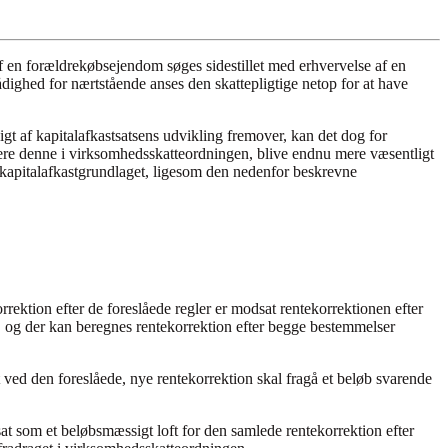
af en forældrekøbsejendom søges sidestillet med erhvervelse af en
ådighed for nærtstående anses den skattepligtige netop for at have
t af kapitalafkastsatsens udvikling fremover, kan det dog for
cere denne i virksomhedsskatteordningen, blive endnu mere væsentligt
f kapitalafkastgrundlaget, ligesom den nedenfor beskrevne
rektion efter de foreslåede regler er modsat rentekorrektionen efter
n, og der kan beregnes rentekorrektion efter begge bestemmelser
t ved den foreslåede, nye rentekorrektion skal fragå et beløb svarende
at som et beløbsmæssigt loft for den samlede rentekorrektion efter