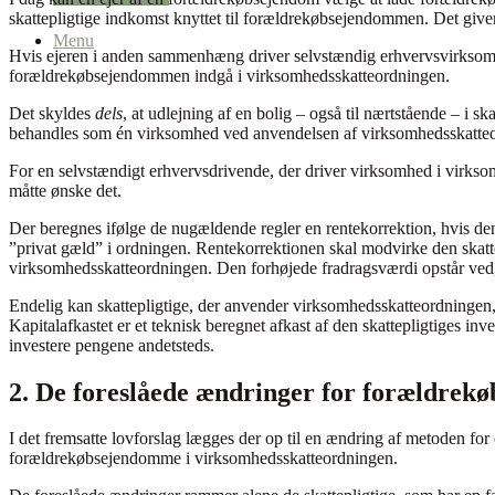
skattepligtige indkomst knyttet til forældrekøbsejendommen. Det giver
Menu
Hvis ejeren i anden sammenhæng driver selvstændig erhvervsvirksomhe
forældrekøbsejendommen indgå i virksomhedsskatteordningen.
Det skyldes
dels
, at udlejning af en bolig – også til nærtstående – 
behandles som én virksomhed ved anvendelsen af virksomhedsskatte
For en selvstændigt erhvervsdrivende, der driver virksomhed i virks
måtte ønske det.
Der beregnes ifølge de nugældende regler en rentekorrektion, hvis den 
”privat gæld” i ordningen. Rentekorrektionen skal modvirke den skatte
virksomhedsskatteordningen. Den forhøjede fradragsværdi opstår ved, 
Endelig kan skattepligtige, der anvender virksomhedsskatteordningen,
Kapitalafkastet er et teknisk beregnet afkast af den skattepligtiges in
investere pengene andetsteds.
2. De foreslåede ændringer for forældrekø
I det fremsatte lovforslag lægges der op til en ændring af metoden for 
forældrekøbsejendomme i virksomhedsskatteordningen.