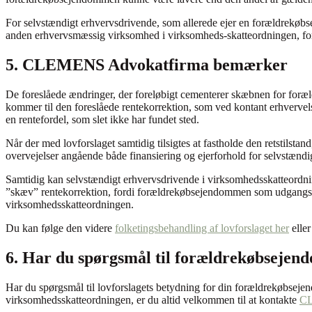
For selvstændigt erhvervsdrivende, som allerede ejer en forældrekøbs
anden erhvervsmæssig virksomhed i virksomheds-skatteordningen, for
5. CLEMENS Advokatfirma bemærker
De foreslåede ændringer, der foreløbigt cementerer skæbnen for foræ
kommer til den foreslåede rentekorrektion, som ved kontant erhvervels
en rentefordel, som slet ikke har fundet sted.
Når der med lovforslaget samtidig tilsigtes at fastholde den retstilst
overvejelser angående både finansiering og ejerforhold for selvstændi
Samtidig kan selvstændigt erhvervsdrivende i virksomhedsskatteordn
”skæv” rentekorrektion, fordi forældrekøbsejendommen som udgangspu
virksomhedsskatteordningen.
Du kan følge den videre
folketingsbehandling af lovforslaget her
eller
6. Har du spørgsmål til forældrekøbseje
Har du spørgsmål til lovforslagets betydning for din forældrekøbsej
virksomhedsskatteordningen, er du altid velkommen til at kontakte
CL