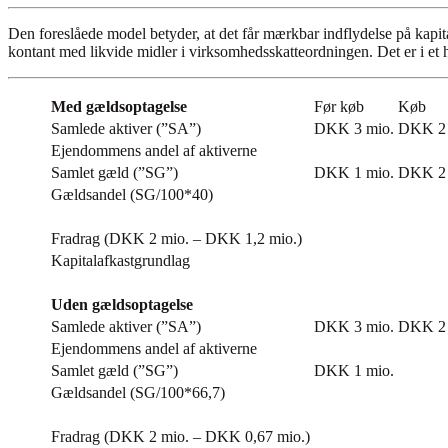
Den foreslåede model betyder, at det får mærkbar indflydelse på kapi
kontant med likvide midler i virksomhedsskatteordningen. Det er i et hø
Med gældsoptagelse
Før køb
Køb
Samlede aktiver (”SA”)
DKK 3 mio.
DKK 2 
Ejendommens andel af aktiverne
Samlet gæld (”SG”)
DKK 1 mio.
DKK 2 
Gældsandel (SG/100*40)
Fradrag (DKK 2 mio. – DKK 1,2 mio.)
Kapitalafkastgrundlag
Uden gældsoptagelse
Samlede aktiver (”SA”)
DKK 3 mio.
DKK 2 
Ejendommens andel af aktiverne
Samlet gæld (”SG”)
DKK 1 mio.
Gældsandel (SG/100*66,7)
Fradrag (DKK 2 mio. – DKK 0,67 mio.)