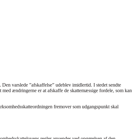
. Den varslede ”afskaffelse” udeblev imidlertid. I stedet sendte
let med ændringerne er at afskaffe de skattemæssige fordele, som kan
virksomhedsskatteordningen fremover som udgangspunkt skal
omhedsskattelovens regler anvendes ved opgørelsen af den