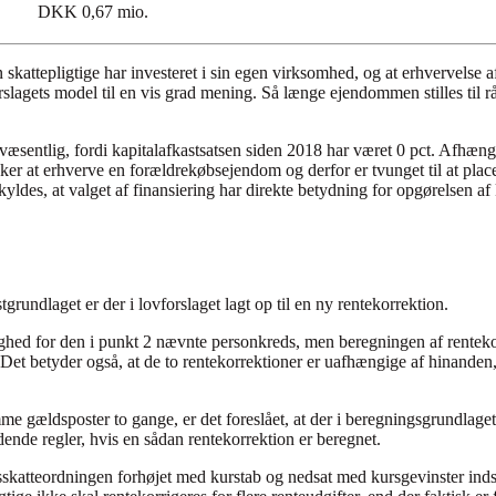
DKK 0,67 mio.
 skattepligtige har investeret i sin egen virksomhed, og at erhvervelse 
orslagets model til en vis grad mening. Så længe ejendommen stilles til r
entlig, fordi kapitalafkastsatsen siden 2018 har været 0 pct. Afhængig
er at erhverve en forældrekøbsejendom og derfor er tvunget til at pla
ldes, at valget af finansiering har direkte betydning for opgørelsen a
undlaget er der i lovforslaget lagt op til en ny rentekorrektion.
ighed for den i punkt 2 nævnte personkreds, men beregningen af rentekor
 Det betyder også, at de to rentekorrektioner er uafhængige af hinande
mme gældsposter to gange, er det foreslået, at der i beregningsgrundlage
dende regler, hvis en sådan rentekorrektion er beregnet.
sskatteordningen forhøjet med kurstab og nedsat med kursgevinster inds