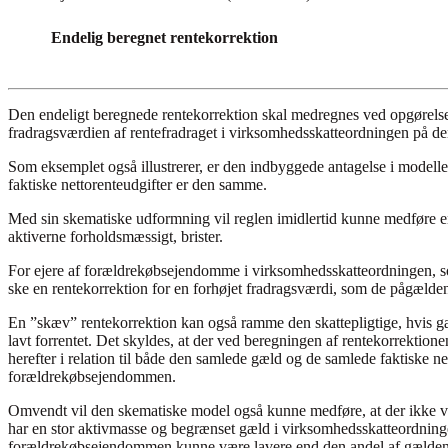
Endelig beregnet rentekorrektion
Den endeligt beregnede rentekorrektion skal medregnes ved opgørelsen 
fradragsværdien af rentefradraget i virksomhedsskatteordningen på d
Som eksemplet også illustrerer, er den indbyggede antagelse i model
faktiske nettorenteudgifter er den samme.
Med sin skematiske udformning vil reglen imidlertid kunne medføre en
aktiverne forholdsmæssigt, brister.
For ejere af forældrekøbsejendomme i virksomhedsskatteordningen, s
ske en rentekorrektion for en forhøjet fradragsværdi, som de pågælde
En ”skæv” rentekorrektion kan også ramme den skattepligtige, hvis g
lavt forrentet. Det skyldes, at der ved beregningen af rentekorrekt
herefter i relation til både den samlede gæld og de samlede faktiske ne
forældrekøbsejendommen.
Omvendt vil den skematiske model også kunne medføre, at der ikke ved
har en stor aktivmasse og begrænset gæld i virksomhedsskatteordning
forældrekøbsejendommen kunne være lavere end den andel af gælden, 