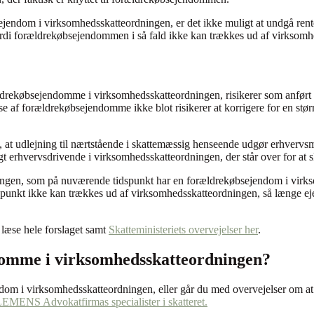
ejendom i virksomhedsskatteordningen, er det ikke muligt at undgå ren
di forældrekøbsejendommen i så fald ikke kan trækkes ud af virksomh
ldrekøbsejendomme i virksomhedsskatteordningen, risikerer som anført
e af forældrekøbsejendomme ikke blot risikerer at korrigere for en stø
and, at udlejning til nærtstående i skattemæssig henseende udgør erhverv
gt erhvervsdrivende i virksomhedsskatteordningen, der står over for at
ingen, som på nuværende tidspunkt har en forældrekøbsejendom i virks
nkt ikke kan trækkes ud af virksomhedsskatteordningen, så længe ejer
 læse hele forslaget samt
Skatteministeriets overvejelser her
.
ndomme i virksomhedsskatteordningen?
endom i virksomhedsskatteordningen, eller går du med overvejelser om
EMENS Advokatfirmas specialister i skatteret.