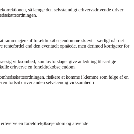
tekorrektionen, så længe den selvstændigt erhvervsdrivende driver
edsskatteordningen.
 at ramme ejere af forældrekøbsejendomme skævt – særligt når det
rre rentefordel end den eventuelt opnåede, men derimod korrigerer for
smæssig virksomhed, kan lovforslaget give anledning til særlige
 skulle erhverve en forældrekøbsejendom.
omhedsskatteordningen, risikere at komme i klemme som følge af en
en fortsat driver anden selvstændig virksomhed i
 at erhverve en forældrekøbsejendom og anvende