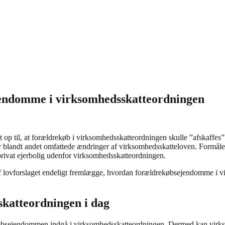
jendomme i virksomhedsskatteordningen
t op til, at forældrekøb i virksomhedsskatteordningen skulle ”afskaffes”
, der blandt andet omfattede ændringer af virksomhedsskatteloven. Formå
privat ejerbolig udenfor virksomhedsskatteordningen.
f lovforslaget endeligt fremlægge, hvordan forældrekøbsejendomme i 
katteordningen i dag
købsejendommen indgå i virksomhedsskatteordningen. Dermed kan virks