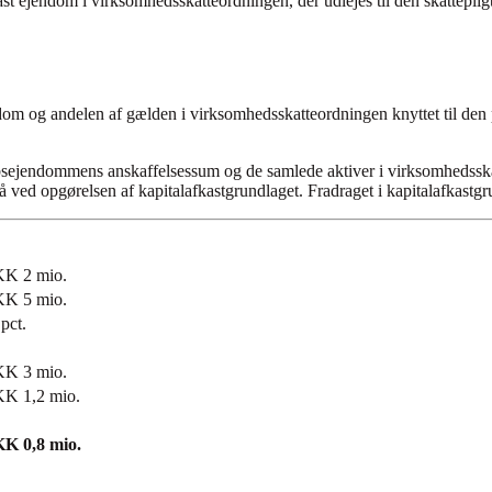
st ejendom i virksomhedsskatteordningen, der udlejes til den skattepligt
ndom og andelen af gælden i virksomhedsskatteordningen knyttet til de
sejendommens anskaffelsessum og de samlede aktiver i virksomhedsska
 ved opgørelsen af kapitalafkastgrundlaget. Fradraget i kapitalafkastgr
K 2 mio.
K 5 mio.
pct.
K 3 mio.
K 1,2 mio.
K 0,8 mio.