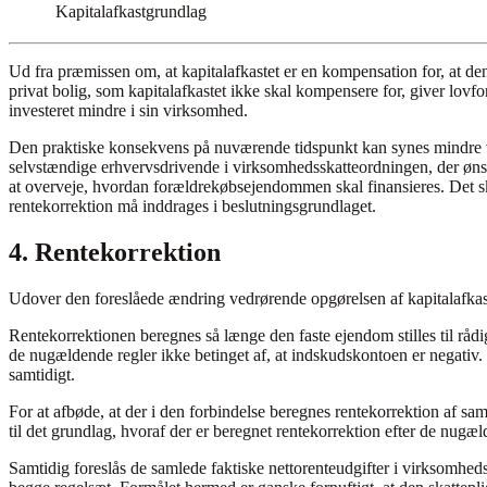
Kapitalafkastgrundlag
Ud fra præmissen om, at kapitalafkastet er en kompensation for, at den
privat bolig, som kapitalafkastet ikke skal kompensere for, giver lovf
investeret mindre i sin virksomhed.
Den praktiske konsekvens på nuværende tidspunkt kan synes mindre væs
selvstændige erhvervsdrivende i virksomhedsskatteordningen, der ønsk
at overveje, hvordan forældrekøbsejendommen skal finansieres. Det sky
rentekorrektion må inddrages i beslutningsgrundlaget.
4. Rentekorrektion
Udover den foreslåede ændring vedrørende opgørelsen af kapitalafkastgr
Rentekorrektionen beregnes så længe den faste ejendom stilles til råd
de nugældende regler ikke betinget af, at indskudskontoen er negativ.
samtidigt.
For at afbøde, at der i den forbindelse beregnes rentekorrektion af sa
til det grundlag, hvoraf der er beregnet rentekorrektion efter de nugæl
Samtidig foreslås de samlede faktiske nettorenteudgifter i virksomhed