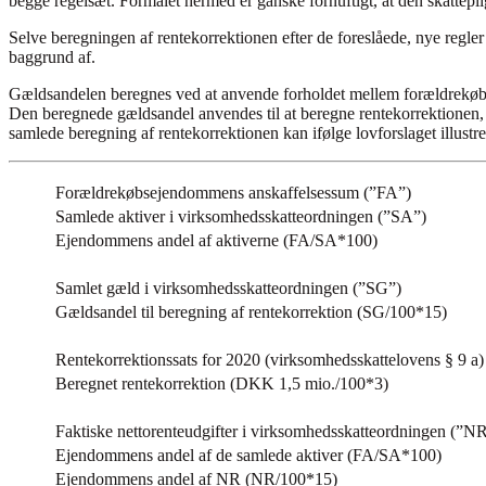
begge regelsæt. Formålet hermed er ganske fornuftigt, at den skatteplig
Selve beregningen af rentekorrektionen efter de foreslåede, nye regle
baggrund af.
Gældsandelen beregnes ved at anvende forholdet mellem forældrekøb
Den beregnede gældsandel anvendes til at beregne rentekorrektionen
samlede beregning af rentekorrektionen kan ifølge lovforslaget illust
Forældrekøbsejendommens anskaffelsessum (”FA”)
Samlede aktiver i virksomhedsskatteordningen (”SA”)
Ejendommens andel af aktiverne (FA/SA*100)
Samlet gæld i virksomhedsskatteordningen (”SG”)
Gældsandel til beregning af rentekorrektion (SG/100*15)
Rentekorrektionssats for 2020 (virksomhedsskattelovens § 9 a)
Beregnet rentekorrektion (DKK 1,5 mio./100*3)
Faktiske nettorenteudgifter i virksomhedsskatteordningen (”N
Ejendommens andel af de samlede aktiver (FA/SA*100)
Ejendommens andel af NR (NR/100*15)