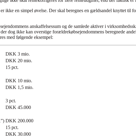
tige ikke skal rentekorrigeres for flere renteudgifter, end der faktisk e
r er ikke en simpel øvelse. Der skal beregnes en gældsandel knyttet ti
sejendommens anskaffelsessum og de samlede aktiver i virksomhedsska
, der dog ikke kan overstige forældrekøbsejendommens beregnede andel 
reres med følgende eksempel:
DKK 3 mio.
DKK 20 mio.
15 pct.
DKK 10 mio.
DKK 1,5 mio.
3 pct.
DKK 45.000
R”)
DKK 200.000
15 pct.
DKK 30.000