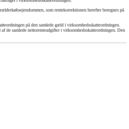
r fradraget i virksomhedsskatteordningen.
l forældrekøbsejendommen, som rentekorrektionen herefter beregnes på
tteordningen på den samlede gæld i virksomhedsskatteordningen.
af de samlede nettorenteudgifter i virksomhedsskatteordningen. Den