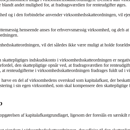
 blandt andet mulighed for, at fradragsværdien for renteudgifter øges.
d og i den forbindelse anvender virksomhedsskatteordningen, vil ejer
i skattemæssig henseende anses for erhvervsmæssig virksomhed, og
dels
at
ordningen.
omhedsskatteordningen, vil det således ikke være muligt at holde foræ
skattepligtiges indskudskonto i virksomhedsskatteordningen er negativ. D
fordel, den skattepligtige opnår ved, at fradragsværdien for renteudgi
at renteudgifterne i virksomhedsskatteordningen fradrages fuldt ud i v
 hæve en del af virksomhedens overskud som kapitalafkast, der beskatt
vestering i sin egen virksomhed, som skal kompensere den skattepligtige 
b
opgørelsen af kapitalafkastgrundlaget, ligesom der foreslås en særskilt re