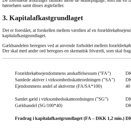
De foreslåede ændringer rammer alene de skattepligtige, som har en fa
børnebørn samt disses ægtefæller.
3. Kapitalafkastgrundlaget
Det er foreslået, at forskellen mellem værdien af en forældrekøbseje
kapitalafkastgrundlaget.
Gældsandelen beregnes ved at anvende forholdet mellem forældrekøb
Der skal med andre ord beregnes en skematisk friværdi, som skal fragå
Forældrekøbsejendommens anskaffelsessum (”FA”)
DK
Samlede aktiver i virksomhedsskatteordningen (”SA”)
DK
Ejendommens andel af aktiverne (FA/SA*100)
40 
Samlet gæld i virksomhedsskatteordningen (”SG”)
DK
Gældsandel (SG/100*40)
DK
Fradrag i kapitalafkastgrundlaget (FA – DKK 1,2 mio.)
DK