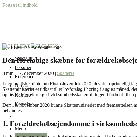
Fortsæt til indhold
Specialer
Den foreløbige skæbne for forældrekøbse
Personer
8 min | 17. december 2020 |
Skatteret
Referencer
I den politiske aftale om Finansloven for 2020 blev der oprindeligt lag
Om os
Skatteministeriet et udkast til et lovforslag i høring i august måned
opnås ved forældrekøb i virksomhedsskatteordningen i forhold til en 
Karriere
Kontakt
Den 18. november 2020 kunne Skatteministeriet med fremsættelsen a
behandles.
1. Forældrekøbsejendomme i virksomhedss
Menu
+45 87 32 12 50
I dag kan en ejer af en forældrekøbsejendom vælge at lade forældre