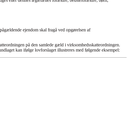
iges eller dennes ægtefælles forældre, bedsteforældre, børn,
n pågældende ejendom skal fragå ved opgørelsen af
tteordningen på den samlede gæld i virksomhedsskatteordningen.
undlaget kan ifølge lovforslaget illustreres med følgende eksempel: