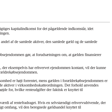
igtiges kapitalindkomst for det pågældende indkomstår, idet
ingen.
 andel af de samlede aktiver, den samlede gæld og de samlede
købsejendommen gør, at forudsætningen om, at gælden finansierer
 der eksempelvis har erhvervet ejendommen kontant, vil der kunne
il forældrekøbsejendommen.
rksomhed er højt forrentet, mens gælden i forældrekøbsejendommen er
de aktiver i virksomhedsskatteordningen. Det forhold anvendes
de for, hvilke renteudgifter der faktisk er knyttet til
ærdi af rentefradraget. Hvis en selvstændigt erhvervsdrivende, der
t omfang, vil den beregnede gældsandel knyttet til