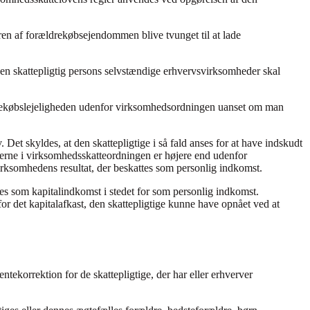
en af forældrekøbsejendommen blive tvunget til at lade
 en skattepligtig persons selvstændige erhvervsvirksomheder skal
ldrekøbslejeligheden udenfor virksomhedsordningen uanset om man
et skyldes, at den skattepligtige i så fald anses for at have indskudt
fterne i virksomhedsskatteordningen er højere end udenfor
irksomhedens resultat, der beskattes som personlig indkomst.
es som kapitalindkomst i stedet for som personlig indkomst.
for det kapitalafkast, den skattepligtige kunne have opnået ved at
ntekorrektion for de skattepligtige, der har eller erhverver