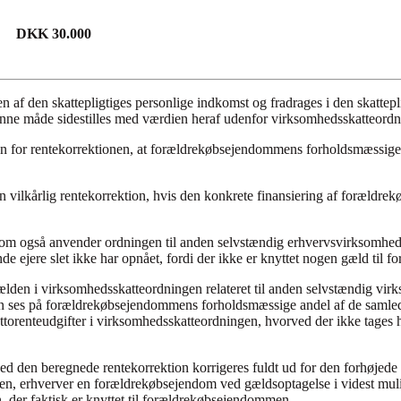
DKK 30.000
af den skattepligtiges personlige indkomst og fradrages i den skattepl
enne måde sidestilles med værdien heraf udenfor virksomhedsskatteordn
len for rentekorrektionen, at forældrekøbsejendommens forholdsmæssige
 vilkårlig rentekorrektion, hvis den konkrete finansiering af forældre
om også anvender ordningen til anden selvstændig erhvervsvirksomhed,
nde ejere slet ikke har opnået, fordi der ikke er knyttet nogen gæld t
ælden i virksomhedsskatteordningen relateret til anden selvstændig vi
ionen ses på forældrekøbsejendommens forholdsmæssige andel af de samle
ttorenteudgifter i virksomhedsskatteordningen, hvorved der ikke tages høj
 den beregnede rentekorrektion korrigeres fuldt ud for den forhøjede v
en, erhverver en forældrekøbsejendom ved gældsoptagelse i videst mulig
der faktisk er knyttet til forældrekøbsejendommen.