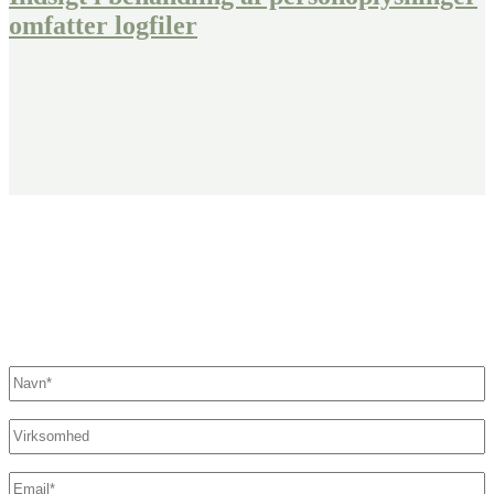
omfatter logfiler
Fandt du ikke det, du søgte?
Kontakt os her. Vi sikrer, at der står en specialist klar til at hjælpe
dig.
Navn
*
Virksomhed
E-