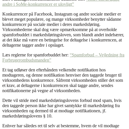
andre i SoMe-konkurrencer er ulovligt”
Konkurrencer på Facebook, Instagram og andre sociale medier er
blevet meget populære, og mange virksomheder benytter sådanne
konkurrencer på sociale medier i deres markedsføring.
Virksomhederne skal dog være opmærksomme på at overholde
spamforbuddet i markedsføringsloven, som blandt andet indebærer,
at det ikke må være en betingelse for deltagelse i konkurrencen, at
deltagerne tagger andre i opslaget.
Læs reglerne for spamforbuddet her:
“Spamforbud – Vejledning fra
Forbrugerombudsmanden”
Et tag udløser den efterhånden velkendte notifikation hos
modtageren, og denne notifikation henviser den taggede bruger til
virksomhedens konkurrence. Såfremt virksomheden stiller det som
et krav, at deltagerne i konkurrencen skal tagge andre, sendes
notifikationerne på vegne af virksomheden.
Dette vil stride med markedsføringslovens forbud mod spam, hvis
den taggede person ikke har givet samtykke til markedsføring fra
virksomheden og dermed til at modtage notifikationen, jf.
markedsføringslovens § 10.
Enhver har således ret til selv at bestemme, hvem de vil modtage