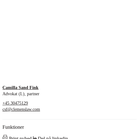
Camilla Sand Fink
Advokat (L), partner
+45 30475129
csf@clemenslaw.com
Funktioner
Print nyhed
Del på linkedin