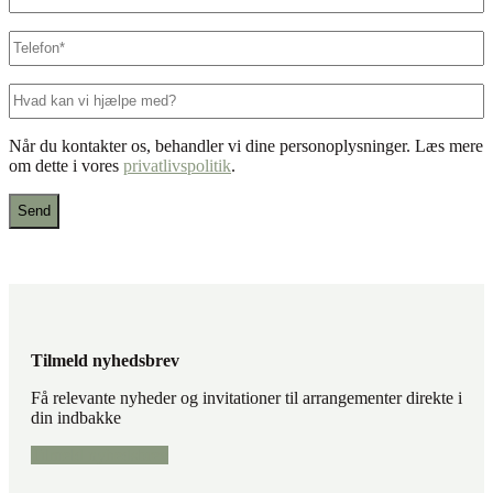
mail
*
Telefon
*
Hvad
kan
vi
Når du kontakter os, behandler vi dine personoplysninger. Læs mere
hjælpe
om dette i vores
privatlivspolitik
.
med?
Tilmeld nyhedsbrev
Få relevante nyheder og invitationer til arrangementer direkte i
din indbakke
Tilmeld nyhedsbrev