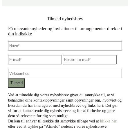
Tilmeld nyhedsbrev
Få relevante nyheder og invitationer til arrangementer direkte i
din indbakke
Navn
*
E-
Skriv
Bekræf
mail
*
e-
e-
mail
mail
Virksomhed
Ved at tilmelde dig vores nyhedsbrev giver du samtykke til, at vi
behandler dine kontaktoplysninger samt oplysninger om, hvorvidt og
hvordan du har interageret med nyhedsbreve og links heri. Det gør
vi for at kunne sende dig nyhedsbreve og for at forbedre og gøre
dem så relevante for dig som muligt.
Du kan til enhver til trække dit samtykke tilbage ved at
klikke her
,
eller ved at trykke på "Afmeld" nederst i vores nyhedsbreve.