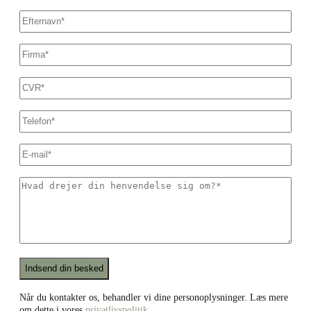
Efternavn
*
Firmanavn
*
CVR
*
Dit
telefonnummer
*
E-
mail
*
Hvad
drejer
din
henvendelse
sig
om?
*
Recaptcha
Når du kontakter os, behandler vi dine personoplysninger. Læs mere
om dette i vores
privatlivspolitik
.