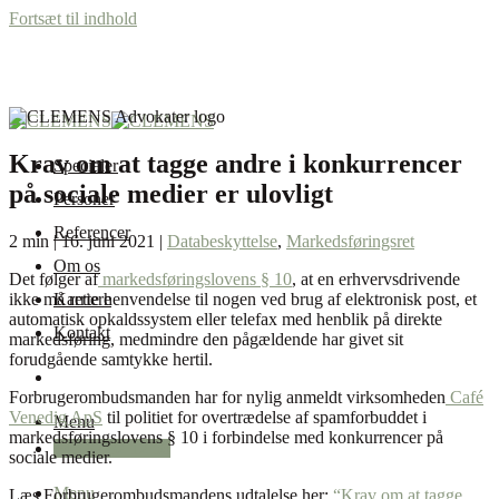
Fortsæt til indhold
Krav om at tagge andre i konkurrencer
Specialer
på sociale medier er ulovligt
Personer
Referencer
2 min | 16. juni 2021 |
Databeskyttelse
,
Markedsføringsret
Om os
Det følger af
markedsføringslovens § 10
, at en erhvervsdrivende
ikke må rette henvendelse til nogen ved brug af elektronisk post, et
Karriere
automatisk opkaldssystem eller telefax med henblik på direkte
Kontakt
markedsføring, medmindre den pågældende har givet sit
forudgående samtykke hertil.
Forbrugerombudsmanden har for nylig anmeldt virksomheden
Café
Venedig ApS
til politiet for overtrædelse af spamforbuddet i
Menu
markedsføringslovens § 10 i forbindelse med konkurrencer på
+45 87 32 12 50
sociale medier.
Menu
Læs Forbrugerombudsmandens udtalelse her:
“Krav om at tagge