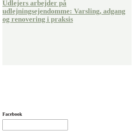
Udlejers arbejder på
udlejningsejendomme: Varsling, adgang
og renovering i praksis
Fandt du ikke det, du søgte?
Kontakt os her. Vi sikrer, at der står en specialist klar til at hjælpe
dig.
Facebook