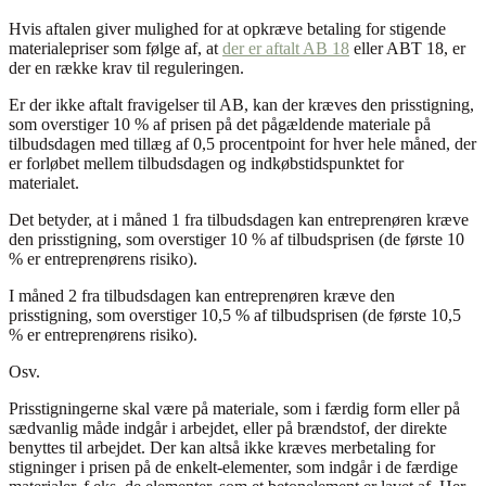
Hvis aftalen giver mulighed for at opkræve betaling for stigende
materialepriser som følge af, at
der er aftalt AB 18
eller ABT 18, er
der en række krav til reguleringen.
Er der ikke aftalt fravigelser til AB, kan der kræves den prisstigning,
som overstiger 10 % af prisen på det pågældende materiale på
tilbudsdagen med tillæg af 0,5 procentpoint for hver hele måned, der
er forløbet mellem tilbudsdagen og indkøbstidspunktet for
materialet.
Det betyder, at i måned 1 fra tilbudsdagen kan entreprenøren kræve
den prisstigning, som overstiger 10 % af tilbudsprisen (de første 10
% er entreprenørens risiko).
I måned 2 fra tilbudsdagen kan entreprenøren kræve den
prisstigning, som overstiger 10,5 % af tilbudsprisen (de første 10,5
% er entreprenørens risiko).
Osv.
Prisstigningerne skal være på materiale, som i færdig form eller på
sædvanlig måde indgår i arbejdet, eller på brændstof, der direkte
benyttes til arbejdet. Der kan altså ikke kræves merbetaling for
stigninger i prisen på de enkelt-elementer, som indgår i de færdige