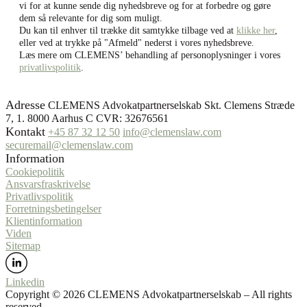
vi for at kunne sende dig nyhedsbreve og for at forbedre og gøre
dem så relevante for dig som muligt.
Du kan til enhver til trække dit samtykke tilbage ved at
klikke her
,
eller ved at trykke på "Afmeld" nederst i vores nyhedsbreve.
Læs mere om CLEMENS’ behandling af personoplysninger i vores
privatlivspolitik
.
Adresse
CLEMENS Advokatpartnerselskab Skt. Clemens Stræde
7, 1. 8000 Aarhus C CVR: 32676561
Kontakt
+45 87 32 12 50
info@clemenslaw.com
securemail@clemenslaw.com
Information
Cookiepolitik
Ansvarsfraskrivelse
Privatlivspolitik
Forretningsbetingelser
Klientinformation
Viden
Sitemap
Linkedin
Copyright ©️ 2026 CLEMENS Advokatpartnerselskab – All rights
reserved.