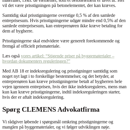
materialer, f.eks. de elementer, som et betonelement er lavet af. Her
vil det være prisstigningen på betonelementet, der kan kræves.
Samtidig skal prisstigningerne overstige 0,5 % af den samlede
entreprisesum. Hvis prisstigningerne udgør mindre end 0,5% af den
samlede entreprisesum, kan entreprenøren ikke kræve betaling for
dem af bygherre.
Prisstigningerne skal endvidere være generelt forekommende og
fremgå af officielt prismateriale.
Læs også
vores artikel: “Stigende priser på byggematerialer –
hvordan dokumenters reguleringen?”
Med AB 18 er indeksregulering og prisstigninger samtidig som
noget nyt lagt i to forskellige bestemmelser, og det betyder, at
entreprenøren kan kræve prisstigningerne betalt af bygherren hele
vejen igennem entreprisen, hvis der ikke indeksreguleres, mens man
kun kan kræve prisstigningerne, indtil indeksreguleringen starter,
hvis der er aftalt indeksregulering.
Spørg CLEMENS Advokatfirma
Vi rådgiver løbende i spørgsmål omkring prisstigningerne og
manglen på byggematerialer, og vi følger udviklingen nøje.