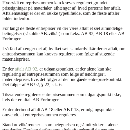
Hvorvidt entreprisesummen kan kræves reguleret grundet
prisstigninger på materialer, afhænger af, hvad parterne har aftalt.
Aftalemæssigt er der en række typetilfælde, som de fleste aftaler
falder indenfor:
For langt de fleste entrepriser vil der være aftalt et sæt almindelige
betingelser (såkaldte AB-vilkår) som f.eks. AB 92, AB 18 eller AB
Forbruger.
I så fald afhænger det af, hvilket sæt standardvilkår der er aftalt, om
entreprisesummen kan kræves reguleret som følge af stigende
materialepriser.
Er der
aftalt AB 92
, er udgangspunktet, at der alene kan ske
regulering af entreprisesummen som følge af ændringer i
materialepriser, hvis det følger af den indgåede entreprisekontrakt.
Det følger af AB 92, § 22, stk. 6.
Tilsvarende reguleres entreprisesummen som udgangspunkt ikke,
hvis der er aftalt AB Forbruger.
Er der derimod aftalt AB 18 eller ABT 18, er udgangspunktet
omvendt, at entreprisesummen reguleres.
Standardvilkårene er – som betegnelsen også udtrykker – alene
standarder. Der kan derfor være aftalt afvigelser til de nævnte