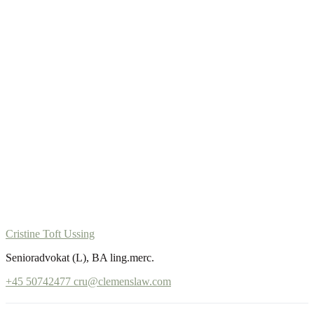
Cristine Toft Ussing
Senioradvokat (L), BA ling.merc.
+45 50742477
cru@clemenslaw.com