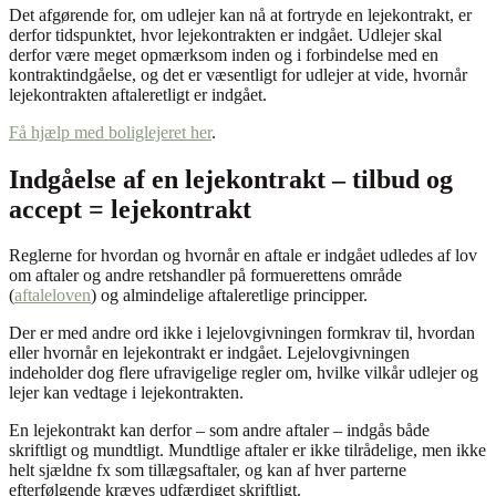
Det afgørende for, om udlejer kan nå at fortryde en lejekontrakt, er
derfor tidspunktet, hvor lejekontrakten er indgået. Udlejer skal
derfor være meget opmærksom inden og i forbindelse med en
kontraktindgåelse, og det er væsentligt for udlejer at vide, hvornår
lejekontrakten aftaleretligt er indgået.
Få hjælp med boliglejeret her
.
Indgåelse af en lejekontrakt – tilbud og
accept = lejekontrakt
Reglerne for hvordan og hvornår en aftale er indgået udledes af lov
om aftaler og andre retshandler på formuerettens område
(
aftaleloven
) og almindelige aftaleretlige principper.
Der er med andre ord ikke i lejelovgivningen formkrav til, hvordan
eller hvornår en lejekontrakt er indgået. Lejelovgivningen
indeholder dog flere ufravigelige regler om, hvilke vilkår udlejer og
lejer kan vedtage i lejekontrakten.
En lejekontrakt kan derfor – som andre aftaler – indgås både
skriftligt og mundtligt. Mundtlige aftaler er ikke tilrådelige, men ikke
helt sjældne fx som tillægsaftaler, og kan af hver parterne
efterfølgende kræves udfærdiget skriftligt.