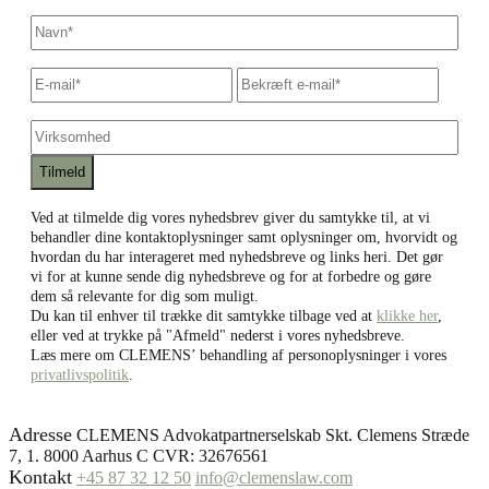
Navn
*
E-
Skriv
Bekræf
mail
*
e-
e-
mail
mail
Virksomhed
Ved at tilmelde dig vores nyhedsbrev giver du samtykke til, at vi
behandler dine kontaktoplysninger samt oplysninger om, hvorvidt og
hvordan du har interageret med nyhedsbreve og links heri. Det gør
vi for at kunne sende dig nyhedsbreve og for at forbedre og gøre
dem så relevante for dig som muligt.
Du kan til enhver til trække dit samtykke tilbage ved at
klikke her
,
eller ved at trykke på "Afmeld" nederst i vores nyhedsbreve.
Læs mere om CLEMENS’ behandling af personoplysninger i vores
privatlivspolitik
.
Adresse
CLEMENS Advokatpartnerselskab Skt. Clemens Stræde
7, 1. 8000 Aarhus C CVR: 32676561
Kontakt
+45 87 32 12 50
info@clemenslaw.com