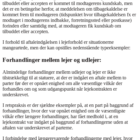
tilbuddet eller accepten er kommet til modtagerens kundskab, men
det er en betingelse herfor, at meddelelsen om tilbagekaldelse er
kommet frem til modtageren (tidspunktet hvor tilbagekaldelsen fx er
modtaget i modtagerens indbakke, forretningssted eller postkasse)
forinden eller samtidig med, at modtageren fik kundskab om
tilbuddet eller accepten.
I forhold til aftaleindgåelsen i lejeforhold er situationerne
mangeartede, men der kan opstilles nedenstående typeeksempler:
Forhandlinger mellem lejer og udlejer:
Almindelige forhandlinger mellem udlejer og lejer er ikke
tilstrækkeligt til at statuere, at der er indgået en aftale mellem to
parter før der er opnået enighed om alle væsentlige vilkår der
forhandles om og som udgangspunkt når lejekontrakten er
underskrevet.
I retspraksis er der sjældne eksempler på, at en part på baggrund af
forhandlinger, hvor der var opnået enighed om de væsentligste
vilkår efter længere forhandlinger, har fået medhold i, at en
lejekontrakt var indgået på baggrund af forhandlingerne uden at
aftalen var underskrevet af parterne.
I forbindelse med længerevarende forhandlingerne med lejer, hvor