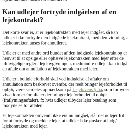
Kan udlejer fortryde indgåelsen af en
lejekontrakt?
Det korte svar er, at er lejekontrakten med lejer indgået, så kan
udlejer ikke fortryde den indgåede lejekontrakt, med den virkning, at
lejekontrakten anses for annulleret.
Udlejer er med andre ord bundet af den indgåede lejekontrakt og er
henvist til at opsige eller ophæve lejekontrakten med lejer efter de
ufravigelige regler i lejelovgivningen, medmindre udlejer kan indgå
en aftale om annullation af lejekontrakten med lejer.
Udlejer i boliglejeforhold skal ved indgåelse af aftaler om
annullation som beskrevet ovenfor, der reelt bringer lejeforholdet til
ophør, være særdeles opmærksom på
Lejelovens § 6a
, som forbyder
visse former for aftaler der bringer lejeforholdet til ophør
(fraflytningsaftaler), fx hvis udlejer tilbyder lejer betaling som
modydelse for aftalen.
Er lejekontrakten omvendt ikke endnu indgået, står det udlejer frit
for at fortryde og meddele lejer, at udlejer ikke ønsker at indgå
lejekontrakten med lejer.