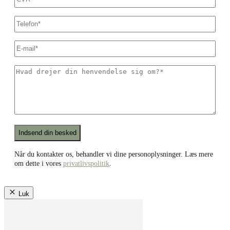
Dit
telefonnummer
*
E-
mail
*
Hvad
drejer
din
henvendelse
sig
om?
*
Recaptcha
Når du kontakter os, behandler vi dine personoplysninger. Læs mere
om dette i vores
privatlivspolitik
.
Luk