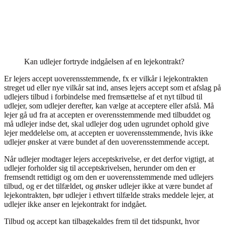
Kan udlejer fortryde indgåelsen af en lejekontrakt?
Er lejers accept uoverensstemmende, fx er vilkår i lejekontrakten
streget ud eller nye vilkår sat ind, anses lejers accept som et afslag på
udlejers tilbud i forbindelse med fremsættelse af et nyt tilbud til
udlejer, som udlejer derefter, kan vælge at acceptere eller afslå. Må
lejer gå ud fra at accepten er overensstemmende med tilbuddet og
må udlejer indse det, skal udlejer dog uden ugrundet ophold give
lejer meddelelse om, at accepten er uoverensstemmende, hvis ikke
udlejer ønsker at være bundet af den uoverensstemmende accept.
Når udlejer modtager lejers acceptskrivelse, er det derfor vigtigt, at
udlejer forholder sig til acceptskrivelsen, herunder om den er
fremsendt rettidigt og om den er uoverensstemmende med udlejers
tilbud, og er det tilfældet, og ønsker udlejer ikke at være bundet af
lejekontrakten, bør udlejer i ethvert tilfælde straks meddele lejer, at
udlejer ikke anser en lejekontrakt for indgået.
Tilbud og accept kan tilbagekaldes frem til det tidspunkt, hvor