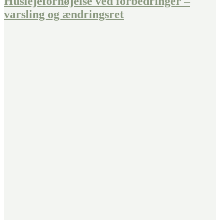
Huslejeforhøjelse ved forbedringer –
varsling og ændringsret