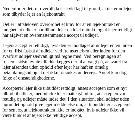
Nedenfor er det for overblikkets skyld lagt til grund, at det er udlejer,
som tilbyder lejer en lejekontrakt.
Det er i aftaleloven overordnet et krav for at en lejekontrakt er
indgået, at udlejer har tilbudt lejer en lejekontrakt, og at lejer rettidigt
har afgivet en overensstemmende accept til udlejer.
Lejers accept er rettidigt, hvis den er modtaget af udlejer enten inden
for en frist fastsat af udlejer ved fremsættelsen eller inden for den
svarfrist udlejer sædvanligt må regne med. Ved beregningen af
fristen i sidstnævnte tilfælde lægges der bl.a. vægt på, at svaret fra
lejer afsendes uden ophold efter lejer har haft en rimelig
betænkningstid og at det ikke forsinkes undervejs. Andet kan dog
følge af omstændighederne.
Accepterer lejer ikke tilbuddet rettidigt, anses accepten som et nyt
tilbud til udlejer, medmindre lejer måtte gå ud fra, at accepten var
rettidig og udlejer måtte indse det. I den situation, skal udlejer uden
ugrundet ophold give lejer meddelelse om, at tilbuddet er accepteret
for sent og at lejekontrakten ikke er indgået, hvis udlejer ikke vil
være bundet af lejers ikke rettidige accept.