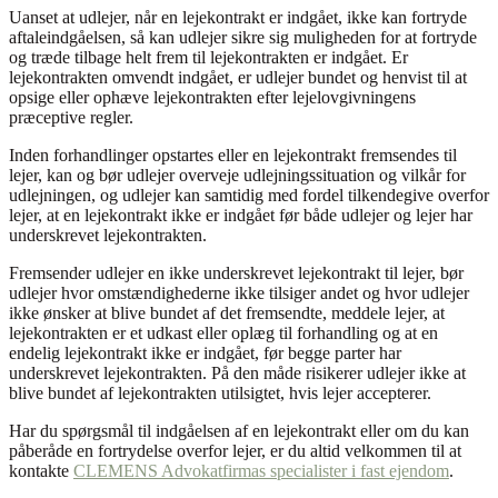
Uanset at udlejer, når en lejekontrakt er indgået, ikke kan fortryde
aftaleindgåelsen, så kan udlejer sikre sig muligheden for at fortryde
og træde tilbage helt frem til lejekontrakten er indgået. Er
lejekontrakten omvendt indgået, er udlejer bundet og henvist til at
opsige eller ophæve lejekontrakten efter lejelovgivningens
præceptive regler.
Inden forhandlinger opstartes eller en lejekontrakt fremsendes til
lejer, kan og bør udlejer overveje udlejningssituation og vilkår for
udlejningen, og udlejer kan samtidig med fordel tilkendegive overfor
lejer, at en lejekontrakt ikke er indgået før både udlejer og lejer har
underskrevet lejekontrakten.
Fremsender udlejer en ikke underskrevet lejekontrakt til lejer, bør
udlejer hvor omstændighederne ikke tilsiger andet og hvor udlejer
ikke ønsker at blive bundet af det fremsendte, meddele lejer, at
lejekontrakten er et udkast eller oplæg til forhandling og at en
endelig lejekontrakt ikke er indgået, før begge parter har
underskrevet lejekontrakten. På den måde risikerer udlejer ikke at
blive bundet af lejekontrakten utilsigtet, hvis lejer accepterer.
Har du spørgsmål til indgåelsen af en lejekontrakt eller om du kan
påberåde en fortrydelse overfor lejer, er du altid velkommen til at
kontakte
CLEMENS Advokatfirmas specialister i fast ejendom
.