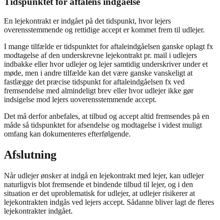
Tidspunktet for aftalens indgåelse
En lejekontrakt er indgået på det tidspunkt, hvor lejers
overensstemmende og rettidige accept er kommet frem til udlejer.
I mange tilfælde er tidspunktet for aftaleindgåelsen ganske oplagt fx
modtagelse af den underskrevne lejekontrakt pr. mail i udlejers
indbakke eller hvor udlejer og lejer samtidig underskriver under et
møde, men i andre tilfælde kan det være ganske vanskeligt at
fastlægge det præcise tidspunkt for aftaleindgåelsen fx ved
fremsendelse med almindeligt brev eller hvor udlejer ikke gør
indsigelse mod lejers uoverensstemmende accept.
Det må derfor anbefales, at tilbud og accept altid fremsendes på en
måde så tidspunktet for afsendelse og modtagelse i videst muligt
omfang kan dokumenteres efterfølgende.
Afslutning
Når udlejer ønsker at indgå en lejekontrakt med lejer, kan udlejer
naturligvis blot fremsende et bindende tilbud til lejer, og i den
situation er det uproblematisk for udlejer, at udlejer risikerer at
lejekontrakten indgås ved lejers accept. Sådanne bliver lagt de fleres
lejekontrakter indgået.