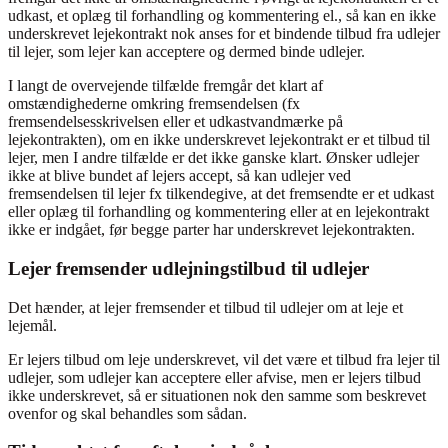
udkast, et oplæg til forhandling og kommentering el., så kan en ikke
underskrevet lejekontrakt nok anses for et bindende tilbud fra udlejer
til lejer, som lejer kan acceptere og dermed binde udlejer.
I langt de overvejende tilfælde fremgår det klart af
omstændighederne omkring fremsendelsen (fx
fremsendelsesskrivelsen eller et udkastvandmærke på
lejekontrakten), om en ikke underskrevet lejekontrakt er et tilbud til
lejer, men I andre tilfælde er det ikke ganske klart. Ønsker udlejer
ikke at blive bundet af lejers accept, så kan udlejer ved
fremsendelsen til lejer fx tilkendegive, at det fremsendte er et udkast
eller oplæg til forhandling og kommentering eller at en lejekontrakt
ikke er indgået, før begge parter har underskrevet lejekontrakten.
Lejer fremsender udlejningstilbud til udlejer
Det hænder, at lejer fremsender et tilbud til udlejer om at leje et
lejemål.
Er lejers tilbud om leje underskrevet, vil det være et tilbud fra lejer til
udlejer, som udlejer kan acceptere eller afvise, men er lejers tilbud
ikke underskrevet, så er situationen nok den samme som beskrevet
ovenfor og skal behandles som sådan.