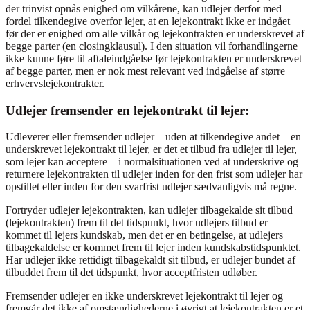
der trinvist opnås enighed om vilkårene, kan udlejer derfor med
fordel tilkendegive overfor lejer, at en lejekontrakt ikke er indgået
før der er enighed om alle vilkår og lejekontrakten er underskrevet af
begge parter (en closingklausul). I den situation vil forhandlingerne
ikke kunne føre til aftaleindgåelse før lejekontrakten er underskrevet
af begge parter, men er nok mest relevant ved indgåelse af større
erhvervslejekontrakter.
Udlejer fremsender en lejekontrakt til lejer:
Udleverer eller fremsender udlejer – uden at tilkendegive andet – en
underskrevet lejekontrakt til lejer, er det et tilbud fra udlejer til lejer,
som lejer kan acceptere – i normalsituationen ved at underskrive og
returnere lejekontrakten til udlejer inden for den frist som udlejer har
opstillet eller inden for den svarfrist udlejer sædvanligvis må regne.
Fortryder udlejer lejekontrakten, kan udlejer tilbagekalde sit tilbud
(lejekontrakten) frem til det tidspunkt, hvor udlejers tilbud er
kommet til lejers kundskab, men det er en betingelse, at udlejers
tilbagekaldelse er kommet frem til lejer inden kundskabstidspunktet.
Har udlejer ikke rettidigt tilbagekaldt sit tilbud, er udlejer bundet af
tilbuddet frem til det tidspunkt, hvor acceptfristen udløber.
Fremsender udlejer en ikke underskrevet lejekontrakt til lejer og
fremgår det ikke af omstændighederne i øvrigt at lejekontrakten er et