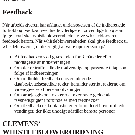
Feedback
Når arbejdsgiveren har afsluttet undersøgelsen af de indberettede
forhold og iværksat eventuelle yderligere nødvendige tiltag som
følge heraf skal whistleblowerenheden give whistlebloweren
feedback herom. Når whistleblowerenheden skal give feedback til
whistlebloweren, er det vigtigt at være opmærksom på:
At feedbacken skal gives inden for 3 måneder efter
modtagelse af indberetningen
Om der er truffet alle de nødvendige og passende tiltag som
følge af indberetningen
Om indholdet feedbacken overholder de
databeskyttelsesretlige regler, herunder særligt reglerne om
videregivelse af personoplysninger
Om arbejdsgiveren risikerer at overtræde gældende
tavshedspligter i forbindelse med feedbacken
Om feedbackens konklusioner er formuleret i overordnede
vendinger, der ikke unødigt udstiller berørte personer
CLEMENS’
WHISTLEBLOWERORDNING