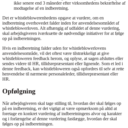
ikke senere end 3 måneder efter virksomhedens bekræftelse af
modtagelse af en indberetning.
Det er whistleblowerenhedens opgave at vurdere, om en
indberetning overhovedet falder inden for anvendelsesområdet af
whistleblowerloven. Alt afhængig af udfaldet af denne vurdering,
skal arbejdsgiveren iværksætte de nødvendige initiativer for at følge
op på indberetningen.
Hvis en indberetning falder uden for whistleblowerlovens
anvendelsesområde, vil det oftest være tilstrækkeligt at give
whistlebloweren feedback herom, og oplyse, at sagen afsluttes eller
sendes videre til HR, tillidsrepræsentant eller lignende. Som et led i
denne feedback, kan whistlebloweren også opfordres til selv at rette
henvendelse til nærmeste personaleleder, tillidsrepræsentant eller
HR.
Opfølgning
Når arbejdsgiveren skal tage stilling til, hvordan der skal følges op
på en indberetning, er det vigtigt at være opmærksom på altid at
foretage en konkret vurdering af indberetningens alvor og karakter
og i forlængelse af denne vurdering fastlægge, hvordan der skal
følges op på indberetningen.