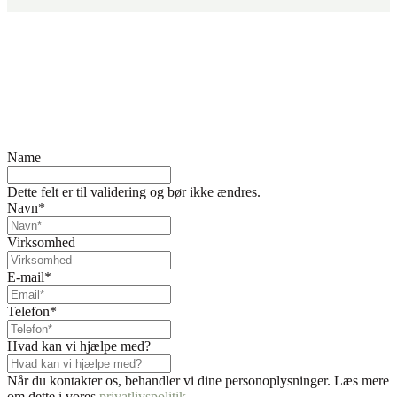
Fandt du ikke det, du søgte?
Kontakt os her. Vi sikrer, at der står en specialist klar til at hjælpe
dig.
Name
Dette felt er til validering og bør ikke ændres.
Navn
*
Virksomhed
E-mail
*
Telefon
*
Hvad kan vi hjælpe med?
Når du kontakter os, behandler vi dine personoplysninger. Læs mere
om dette i vores
privatlivspolitik
.