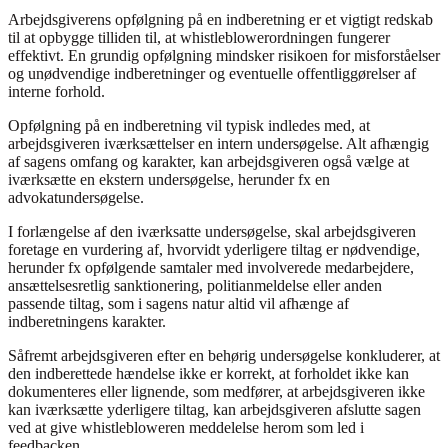
Arbejdsgiverens opfølgning på en indberetning er et vigtigt redskab
til at opbygge tilliden til, at whistleblowerordningen fungerer
effektivt. En grundig opfølgning mindsker risikoen for misforståelser
og unødvendige indberetninger og eventuelle offentliggørelser af
interne forhold.
Opfølgning på en indberetning vil typisk indledes med, at
arbejdsgiveren iværksættelser en intern undersøgelse. Alt afhængig
af sagens omfang og karakter, kan arbejdsgiveren også vælge at
iværksætte en ekstern undersøgelse, herunder fx en
advokatundersøgelse.
I forlængelse af den iværksatte undersøgelse, skal arbejdsgiveren
foretage en vurdering af, hvorvidt yderligere tiltag er nødvendige,
herunder fx opfølgende samtaler med involverede medarbejdere,
ansættelsesretlig sanktionering, politianmeldelse eller anden
passende tiltag, som i sagens natur altid vil afhænge af
indberetningens karakter.
Såfremt arbejdsgiveren efter en behørig undersøgelse konkluderer, at
den indberettede hændelse ikke er korrekt, at forholdet ikke kan
dokumenteres eller lignende, som medfører, at arbejdsgiveren ikke
kan iværksætte yderligere tiltag, kan arbejdsgiveren afslutte sagen
ved at give whistlebloweren meddelelse herom som led i
feedbacken.