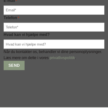
E-mail
*
Telefon
*
Hvad kan vi hjælpe med?
Når du kontakter os, behandler vi dine personoplysninger.
Læs mere om dette i vores
privatlivspolitik
.