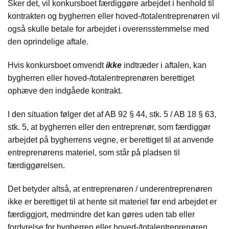
Sker det, vil konkursboet færdiggøre arbejdet i henhold til
kontrakten og bygherren eller hoved-/totalentreprenøren vil
også skulle betale for arbejdet i overensstemmelse med
den oprindelige aftale.
Hvis konkursboet omvendt
ikke
indtræder i aftalen, kan
bygherren eller hoved-/totalentreprenøren berettiget
ophæve den indgåede kontrakt.
I den situation følger det af AB 92 § 44, stk. 5 / AB 18 § 63,
stk. 5, at bygherren eller den entreprenør, som færdiggør
arbejdet på bygherrens vegne, er berettiget til at anvende
entreprenørens materiel, som står på pladsen til
færdiggørelsen.
Det betyder altså, at entreprenøren / underentreprenøren
ikke er berettiget til at hente sit materiel før end arbejdet er
færdiggjort, medmindre det kan gøres uden tab eller
fordyrelse for bygherren eller hoved-/totalentreprenøren.