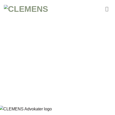
Fortsæt
til
indhold