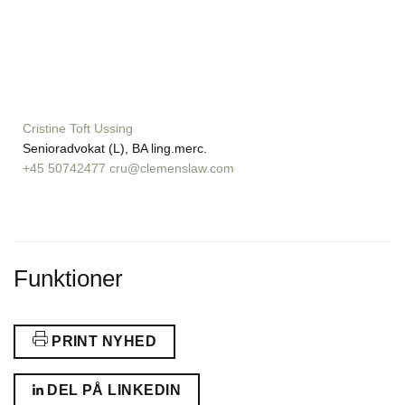
Cristine Toft Ussing
Senioradvokat (L), BA ling.merc.
+45 50742477
cru@clemenslaw.com
Funktioner
PRINT NYHED
DEL PÅ LINKEDIN