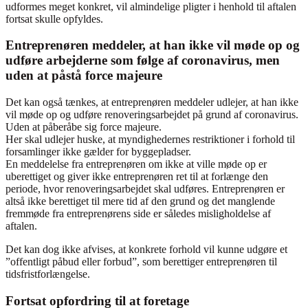
udformes meget konkret, vil almindelige pligter i henhold til aftalen
fortsat skulle opfyldes.
Entreprenøren meddeler, at han ikke vil møde op og
udføre arbejderne som følge af coronavirus, men
uden at påstå force majeure
Det kan også tænkes, at entreprenøren meddeler udlejer, at han ikke
vil møde op og udføre renoveringsarbejdet på grund af coronavirus.
Uden at påberåbe sig force majeure.
Her skal udlejer huske, at myndighedernes restriktioner i forhold til
forsamlinger ikke gælder for byggepladser.
En meddelelse fra entreprenøren om ikke at ville møde op er
uberettiget og giver ikke entreprenøren ret til at forlænge den
periode, hvor renoveringsarbejdet skal udføres. Entreprenøren er
altså ikke berettiget til mere tid af den grund og det manglende
fremmøde fra entreprenørens side er således misligholdelse af
aftalen.
Det kan dog ikke afvises, at konkrete forhold vil kunne udgøre et
”offentligt påbud eller forbud”, som berettiger entreprenøren til
tidsfristforlængelse.
Fortsat opfordring til at foretage