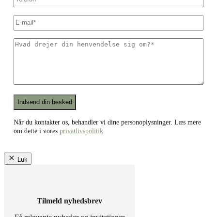
telefonnummer
*
E-
mail
*
Hvad
drejer
din
henvendelse
sig
om?
*
Recaptcha
Når du kontakter os, behandler vi dine personoplysninger. Læs mere
om dette i vores
privatlivspolitik
.
Luk
Tilmeld nyhedsbrev