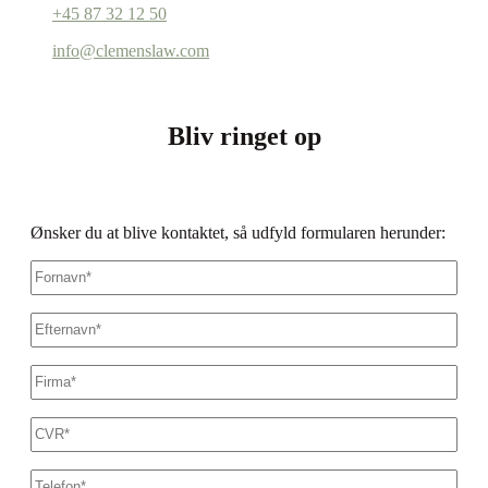
+45 87 32 12 50
info@clemenslaw.com
Bliv ringet op
Ønsker du at blive kontaktet, så udfyld formularen herunder:
Fornavn
*
Efternavn
*
Firmanavn
*
CVR
*
Dit