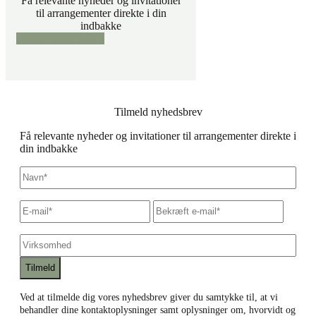
Få relevante nyheder og invitationer
til arrangementer direkte i din
indbakke
Tilmeld nyhedsbrev
Tilmeld nyhedsbrev
Få relevante nyheder og invitationer til arrangementer direkte i
din indbakke
Navn
*
E-
Skriv
Bekræf
mail
*
e-
e-
mail
mail
Virksomhed
Ved at tilmelde dig vores nyhedsbrev giver du samtykke til, at vi
behandler dine kontaktoplysninger samt oplysninger om, hvorvidt og