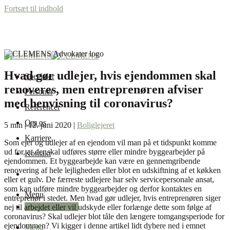
Fortsæt til indhold
Hvad gør udlejer, hvis ejendommen skal
Specialer
renoveres, men entreprenøren afviser
Personer
med henvisning til coronavirus?
Referencer
Om os
5 min | 12. juni 2020 |
Boliglejeret
Karriere
Som ejer og udlejer af en ejendom vil man på et tidspunkt komme
ud for, at der skal udføres større eller mindre byggearbejder på
Kontakt
ejendommen. Et byggearbejde kan være en gennemgribende
renovering af hele lejligheden eller blot en udskiftning af et køkken
eller et gulv. De færreste udlejere har selv servicepersonale ansat,
som kan udføre mindre byggearbejder og derfor kontaktes en
Menu
entreprenør i stedet. Men hvad gør udlejer, hvis entreprenøren siger
+45 87 32 12 50
nej til arbejdet eller vil udskyde eller forlænge dette som følge af
coronavirus? Skal udlejer blot tåle den længere tomgangsperiode for
ejendommen? Vi kigger i denne artikel lidt dybere ned i emnet
Menu