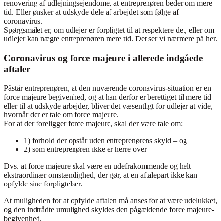
renovering af udlejningsejendome, at entreprenøren beder om mere
tid. Eller ønsker at udskyde dele af arbejdet som følge af
coronavirus.
Spørgsmålet er, om udlejer er forpligtet til at respektere det, eller om
udlejer kan nægte entreprenøren mere tid. Det ser vi nærmere på her.
Coronavirus og force majeure i allerede indgåede
aftaler
Påstår entreprenøren, at den nuværende coronavirus-situation er en
force majeure begivenhed, og at han derfor er berettiget til mere tid
eller til at udskyde arbejder, bliver det væsentligt for udlejer at vide,
hvornår der er tale om force majeure.
For at der foreligger force majeure, skal der være tale om:
1) forhold der opstår uden entreprenørens skyld – og
2) som entreprenøren ikke er herre over.
Dvs. at force majeure skal være en udefrakommende og helt
ekstraordinær omstændighed, der gør, at en aftalepart ikke kan
opfylde sine forpligtelser.
At muligheden for at opfylde aftalen må anses for at være udelukket,
og den indtrådte umulighed skyldes den pågældende force majeure-
begivenhed.