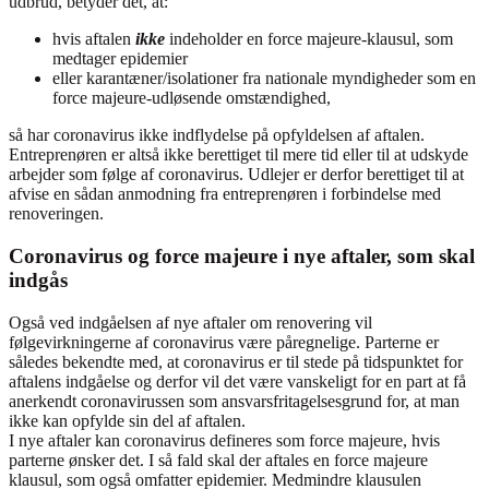
udbrud, betyder det, at:
hvis aftalen
ikke
indeholder en force majeure-klausul, som
medtager epidemier
eller karantæner/isolationer fra nationale myndigheder som en
force majeure-udløsende omstændighed,
så har coronavirus ikke indflydelse på opfyldelsen af aftalen.
Entreprenøren er altså ikke berettiget til mere tid eller til at udskyde
arbejder som følge af coronavirus. Udlejer er derfor berettiget til at
afvise en sådan anmodning fra entreprenøren i forbindelse med
renoveringen.
Coronavirus og force majeure i nye aftaler, som skal
indgås
Også ved indgåelsen af nye aftaler om renovering vil
følgevirkningerne af coronavirus være påregnelige. Parterne er
således bekendte med, at coronavirus er til stede på tidspunktet for
aftalens indgåelse og derfor vil det være vanskeligt for en part at få
anerkendt coronavirussen som ansvarsfritagelsesgrund for, at man
ikke kan opfylde sin del af aftalen.
I nye aftaler kan coronavirus defineres som force majeure, hvis
parterne ønsker det. I så fald skal der aftales en force majeure
klausul, som også omfatter epidemier. Medmindre klausulen