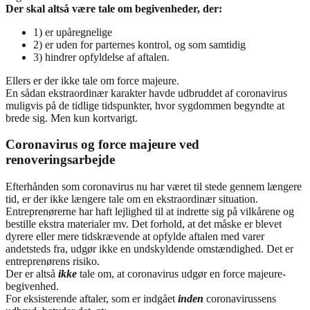
Der skal altså være tale om begivenheder, der:
1) er upåregnelige
2) er uden for parternes kontrol, og som samtidig
3) hindrer opfyldelse af aftalen.
Ellers er der ikke tale om force majeure.
En sådan ekstraordinær karakter havde udbruddet af coronavirus
muligvis på de tidlige tidspunkter, hvor sygdommen begyndte at
brede sig. Men kun kortvarigt.
Coronavirus og force majeure ved
renoveringsarbejde
Efterhånden som coronavirus nu har været til stede gennem længere
tid, er der ikke længere tale om en ekstraordinær situation.
Entreprenørerne har haft lejlighed til at indrette sig på vilkårene og
bestille ekstra materialer mv. Det forhold, at det måske er blevet
dyrere eller mere tidskrævende at opfylde aftalen med varer
andetsteds fra, udgør ikke en undskyldende omstændighed. Det er
entreprenørens risiko.
Der er altså
ikke
tale om, at coronavirus udgør en force majeure-
begivenhed.
For eksisterende aftaler, som er indgået
inden
coronavirussens