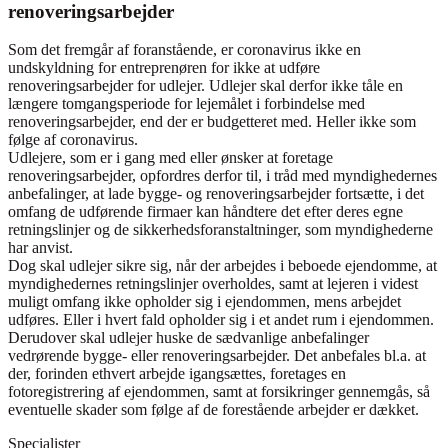
renoveringsarbejder
Som det fremgår af foranstående, er coronavirus ikke en
undskyldning for entreprenøren for ikke at udføre
renoveringsarbejder for udlejer. Udlejer skal derfor ikke tåle en
længere tomgangsperiode for lejemålet i forbindelse med
renoveringsarbejder, end der er budgetteret med. Heller ikke som
følge af coronavirus.
Udlejere, som er i gang med eller ønsker at foretage
renoveringsarbejder, opfordres derfor til, i tråd med myndighedernes
anbefalinger, at lade bygge- og renoveringsarbejder fortsætte, i det
omfang de udførende firmaer kan håndtere det efter deres egne
retningslinjer og de sikkerhedsforanstaltninger, som myndighederne
har anvist.
Dog skal udlejer sikre sig, når der arbejdes i beboede ejendomme, at
myndighedernes retningslinjer overholdes, samt at lejeren i videst
muligt omfang ikke opholder sig i ejendommen, mens arbejdet
udføres. Eller i hvert fald opholder sig i et andet rum i ejendommen.
Derudover skal udlejer huske de sædvanlige anbefalinger
vedrørende bygge- eller renoveringsarbejder. Det anbefales bl.a. at
der, forinden ethvert arbejde igangsættes, foretages en
fotoregistrering af ejendommen, samt at forsikringer gennemgås, så
eventuelle skader som følge af de forestående arbejder er dækket.
Specialister