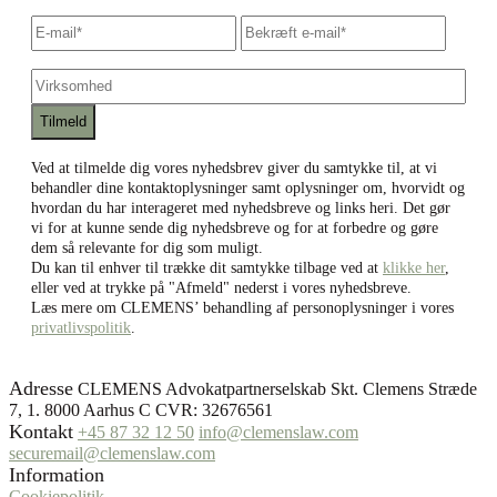
E-
Skriv
Bekræf
mail
*
e-
e-
mail
mail
Virksomhed
Ved at tilmelde dig vores nyhedsbrev giver du samtykke til, at vi
behandler dine kontaktoplysninger samt oplysninger om, hvorvidt og
hvordan du har interageret med nyhedsbreve og links heri. Det gør
vi for at kunne sende dig nyhedsbreve og for at forbedre og gøre
dem så relevante for dig som muligt.
Du kan til enhver til trække dit samtykke tilbage ved at
klikke her
,
eller ved at trykke på "Afmeld" nederst i vores nyhedsbreve.
Læs mere om CLEMENS’ behandling af personoplysninger i vores
privatlivspolitik
.
Adresse
CLEMENS Advokatpartnerselskab Skt. Clemens Stræde
7, 1. 8000 Aarhus C CVR: 32676561
Kontakt
+45 87 32 12 50
info@clemenslaw.com
securemail@clemenslaw.com
Information
Cookiepolitik