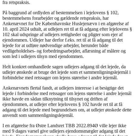
fra retspraksis.
På baggrund af ordlyden af bestemmelsen i lejelovens § 102,
bestemmelsens forarbejder og gældende retspraksis, har
Ankenævnet for De Københavnske Huslejenævn i en afgørelse af
10. april 2024 udtalt, at udlejers ret til at få adgang efter lejelovens §
102 skal udspringe af udlejers rettigheder og pligter som ejer af
ejendommen. Udlejer har derfor f.eks. ret til at få adgang til det
lejede for at udføre nødvendige arbejder, herunder både
vedligeholdelses- og forbedringsarbejder, aflæsning af målere og
som led i udlejers tilsyn med ejendommen.
Helt konkret omhandlede sagen udlejers adgang til det lejede, da
udlejer ønskede at bruge det lejede som et sammenligningslejemål i
forbindelse med retssager om lejens størrelse i andre lejemål.
Ankenævnets flertal fandt, at udlejers interesse i at besigtige det
lejede i forbindelse med retssager om lejens størrelse i andre lejemål
ikke havde en sådan tilknytning til tilsynet og driften af
ejendommen, at udlejer efter lejelovens § 102 havde ret til at få
adgang til det lejede med begrundelsen om, at udlejer ønskede dette
anvendt som sammenligningslejemål.
I en afgørelse fra Østre Landsret TBB 2022.894Ø ville lejer ikke
med 9 dages varsel give udlejers ejendomsmægler adgang til det