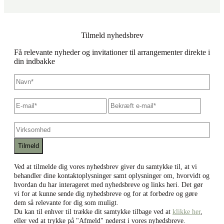
Tilmeld nyhedsbrev
Få relevante nyheder og invitationer til arrangementer direkte i
din indbakke
Navn
*
E-
Skriv
Bekræf
mail
*
e-
e-
mail
mail
Virksomhed
Ved at tilmelde dig vores nyhedsbrev giver du samtykke til, at vi
behandler dine kontaktoplysninger samt oplysninger om, hvorvidt og
hvordan du har interageret med nyhedsbreve og links heri. Det gør
vi for at kunne sende dig nyhedsbreve og for at forbedre og gøre
dem så relevante for dig som muligt.
Du kan til enhver til trække dit samtykke tilbage ved at
klikke her
,
eller ved at trykke på "Afmeld" nederst i vores nyhedsbreve.