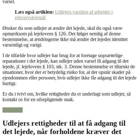
varsel.
Læs også artiklen:
Udlejers varsling af arbejder i
erhvervslejemål
Ønsker du som udlejer at ændre det lejede, skal du også være
opmærksom på lejelovens § 126. Det følger nemlig af denne
bestemmelse, at ændringerne ikke må ændre det lejedes identitet
væsentligt og varigt.
I de tilfælde hvor udlejer har brug for at foretage uopsættelige
reparationer i det lejede, kan udlejer uden varsel få adgang til det
lejede, jf. lejelovens § 103, stk. 3. Denne bestemmelse er tiltænkt de
situationer, hvor der er betydelig risiko for, at der opstår skader på
ejendommen eller personer, hvis udlejer ikke får adgang til det lejede
hurtigt.
Er du i tvivl om, hvilke rettigheder du er underlagt som udlejer, så
kontakt os for en uforpligtende snak.
kontakt os
Udlejers rettigheder til at få adgang til
det lejede, når forholdene kræver det