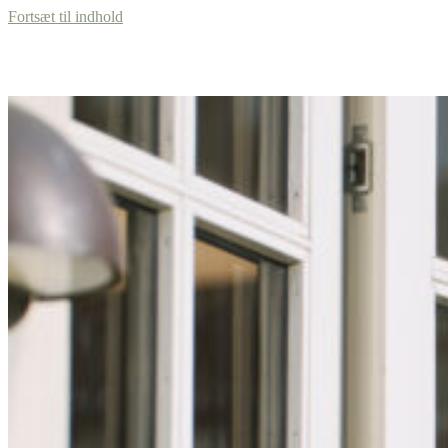
Fortsæt til indhold
Specialer
Personer
Referencer
Om os
Karriere
Kontakt
Menu
+45 87 32 12 50
Menu