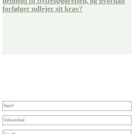
henhold til flytteopgørelsen, og hvordan
forfølger udlejer sit krav?
Fandt du ikke det, du søgte?
Kontakt os her. Vi sikrer, at der står en specialist klar til at hjælpe
dig.
Navn
*
Virksomhed
E-