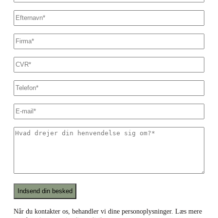
Efternavn
*
Firmanavn
*
CVR
*
Dit
telefonnummer
*
E-
mail
*
Hvad
drejer
din
henvendelse
sig
om?
*
Recaptcha
Når du kontakter os, behandler vi dine personoplysninger. Læs mere