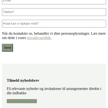
mail
*
Telefon
*
Hvad
kan
vi
Når du kontakter os, behandler vi dine personoplysninger. Læs mere
hjælpe
om dette i vores
privatlivspolitik
.
med?
Tilmeld nyhedsbrev
Få relevante nyheder og invitationer til arrangementer direkte i
din indbakke
Tilmeld nyhedsbrev