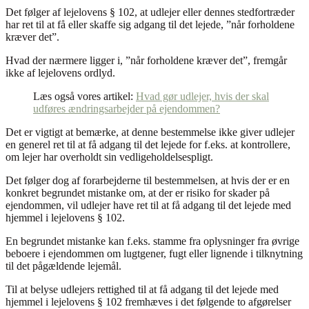
Det følger af lejelovens § 102, at udlejer eller dennes stedfortræder
har ret til at få eller skaffe sig adgang til det lejede, ”når forholdene
kræver det”.
Hvad der nærmere ligger i, ”når forholdene kræver det”, fremgår
ikke af lejelovens ordlyd.
Læs også vores artikel:
Hvad gør udlejer, hvis der skal
udføres ændringsarbejder på ejendommen?
Det er vigtigt at bemærke, at denne bestemmelse ikke giver udlejer
en generel ret til at få adgang til det lejede for f.eks. at kontrollere,
om lejer har overholdt sin vedligeholdelsespligt.
Det følger dog af forarbejderne til bestemmelsen, at hvis der er en
konkret begrundet mistanke om, at der er risiko for skader på
ejendommen, vil udlejer have ret til at få adgang til det lejede med
hjemmel i lejelovens § 102.
En begrundet mistanke kan f.eks. stamme fra oplysninger fra øvrige
beboere i ejendommen om lugtgener, fugt eller lignende i tilknytning
til det pågældende lejemål.
Til at belyse udlejers rettighed til at få adgang til det lejede med
hjemmel i lejelovens § 102 fremhæves i det følgende to afgørelser