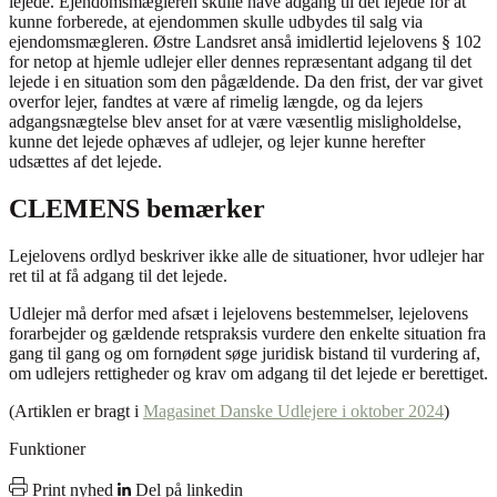
lejede. Ejendomsmægleren skulle have adgang til det lejede for at
kunne forberede, at ejendommen skulle udbydes til salg via
ejendomsmægleren. Østre Landsret anså imidlertid lejelovens § 102
for netop at hjemle udlejer eller dennes repræsentant adgang til det
lejede i en situation som den pågældende. Da den frist, der var givet
overfor lejer, fandtes at være af rimelig længde, og da lejers
adgangsnægtelse blev anset for at være væsentlig misligholdelse,
kunne det lejede ophæves af udlejer, og lejer kunne herefter
udsættes af det lejede.
CLEMENS bemærker
Lejelovens ordlyd beskriver ikke alle de situationer, hvor udlejer har
ret til at få adgang til det lejede.
Udlejer må derfor med afsæt i lejelovens bestemmelser, lejelovens
forarbejder og gældende retspraksis vurdere den enkelte situation fra
gang til gang og om fornødent søge juridisk bistand til vurdering af,
om udlejers rettigheder og krav om adgang til det lejede er berettiget.
(Artiklen er bragt i
Magasinet Danske Udlejere i oktober 2024
)
Funktioner
Print nyhed
Del på linkedin