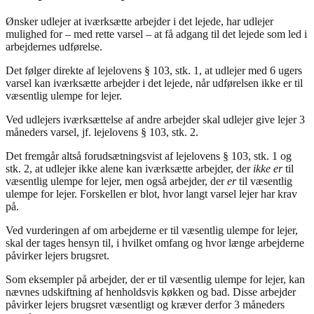
Ønsker udlejer at iværksætte arbejder i det lejede, har udlejer
mulighed for – med rette varsel – at få adgang til det lejede som led i
arbejdernes udførelse.
Det følger direkte af lejelovens § 103, stk. 1, at udlejer med 6 ugers
varsel kan iværksætte arbejder i det lejede, når udførelsen ikke er til
væsentlig ulempe for lejer.
Ved udlejers iværksættelse af andre arbejder skal udlejer give lejer 3
måneders varsel, jf. lejelovens § 103, stk. 2.
Det fremgår altså forudsætningsvist af lejelovens § 103, stk. 1 og
stk. 2, at udlejer ikke alene kan iværksætte arbejder, der
ikke er
til
væsentlig ulempe for lejer, men også arbejder, der
er
til væsentlig
ulempe for lejer. Forskellen er blot, hvor langt varsel lejer har krav
på.
Ved vurderingen af om arbejderne er til væsentlig ulempe for lejer,
skal der tages hensyn til, i hvilket omfang og hvor længe arbejderne
påvirker lejers brugsret.
Som eksempler på arbejder, der er til væsentlig ulempe for lejer, kan
nævnes udskiftning af henholdsvis køkken og bad. Disse arbejder
påvirker lejers brugsret væsentligt og kræver derfor 3 måneders