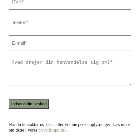
*
Dit
telefonnummer
*
E-
mail
*
Hvad
drejer
din
henvendelse
sig
om?
*
Recaptcha
Når du kontakter os, behandler vi dine personoplysninger. Læs mere
om dette i vores
privatlivspolitik
.