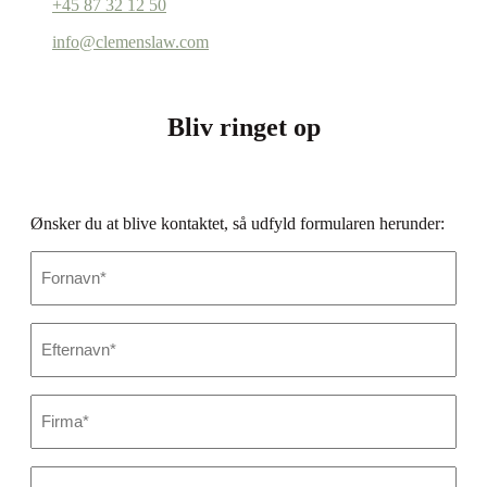
+45 87 32 12 50
info@clemenslaw.com
Bliv ringet op
Ønsker du at blive kontaktet, så udfyld formularen herunder:
Fornavn
*
Efternavn
*
Firmanavn
*
CVR