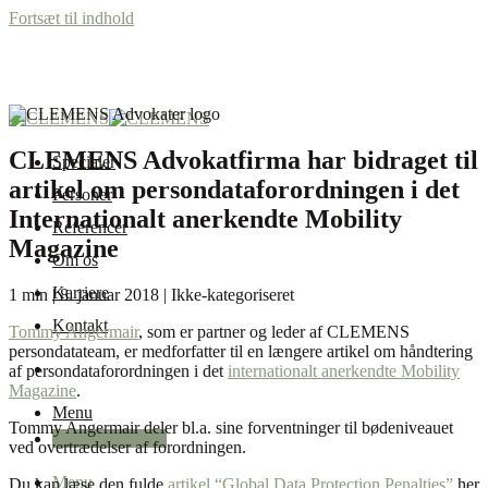
Fortsæt til indhold
CLEMENS Advokatfirma har bidraget til
Specialer
artikel om persondataforordningen i det
Personer
Internationalt anerkendte Mobility
Referencer
Magazine
Om os
Karriere
1 min | 8. januar 2018 | Ikke-kategoriseret
Kontakt
Tommy Angermair
, som er partner og leder af CLEMENS
persondatateam, er medforfatter til en længere artikel om håndtering
af persondataforordningen i det
internationalt anerkendte Mobility
Magazine
.
Menu
Tommy Angermair deler bl.a. sine forventninger til bødeniveauet
+45 87 32 12 50
ved overtrædelser af forordningen.
Menu
Du kan læse den fulde
artikel “Global Data Protection Penalties”
her