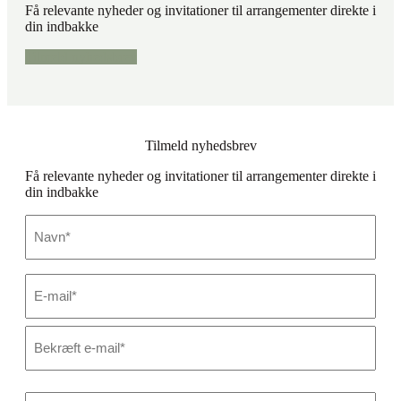
Få relevante nyheder og invitationer til arrangementer direkte i
din indbakke
Tilmeld nyhedsbrev
Tilmeld nyhedsbrev
Få relevante nyheder og invitationer til arrangementer direkte i
din indbakke
Navn
*
E-
mail
*
Skriv
e-
mail
Bekræft
e-
Virksomhed