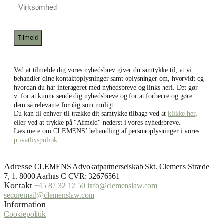
mail
Ved at tilmelde dig vores nyhedsbrev giver du samtykke til, at vi
behandler dine kontaktoplysninger samt oplysninger om, hvorvidt og
hvordan du har interageret med nyhedsbreve og links heri. Det gør
vi for at kunne sende dig nyhedsbreve og for at forbedre og gøre
dem så relevante for dig som muligt.
Du kan til enhver til trække dit samtykke tilbage ved at
klikke her
,
eller ved at trykke på "Afmeld" nederst i vores nyhedsbreve.
Læs mere om CLEMENS’ behandling af personoplysninger i vores
privatlivspolitik
.
Adresse
CLEMENS Advokatpartnerselskab Skt. Clemens Stræde
7, 1. 8000 Aarhus C CVR: 32676561
Kontakt
+45 87 32 12 50
info@clemenslaw.com
securemail@clemenslaw.com
Information
Cookiepolitik