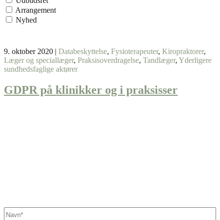
Udbudsret
Arrangement
Nyhed
9. oktober 2020
|
Databeskyttelse
,
Fysioterapeuter
,
Kiropraktorer
,
Læger og speciallæger
,
Praksisoverdragelse
,
Tandlæger
,
Yderligere
sundhedsfaglige aktører
GDPR på klinikker og i praksisser
Fandt du ikke det, du søgte?
Kontakt os her. Vi sikrer, at der står en specialist klar til at hjælpe
dig.
Navn
*