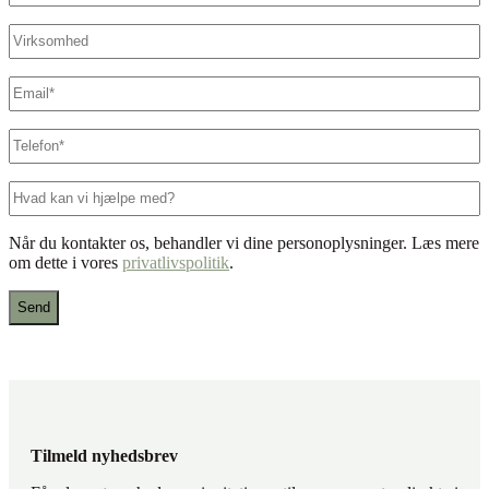
Virksomhed
E-
mail
*
Telefon
*
Hvad
kan
vi
Når du kontakter os, behandler vi dine personoplysninger. Læs mere
hjælpe
om dette i vores
privatlivspolitik
.
med?
Tilmeld nyhedsbrev