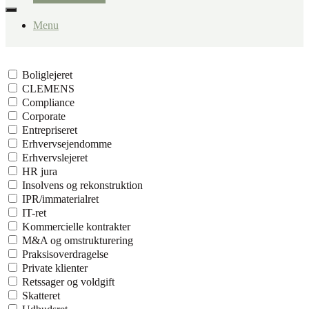
Menu
Boliglejeret
CLEMENS
Compliance
Corporate
Entrepriseret
Erhvervsejendomme
Erhvervslejeret
HR jura
Insolvens og rekonstruktion
IPR/immaterialret
IT-ret
Kommercielle kontrakter
M&A og omstrukturering
Praksisoverdragelse
Private klienter
Retssager og voldgift
Skatteret