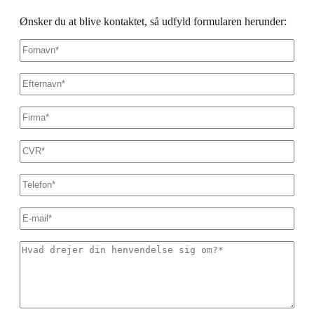
Ønsker du at blive kontaktet, så udfyld formularen herunder:
Fornavn
*
Efternavn
*
Firmanavn
*
CVR
*
Dit
telefonnummer
*
E-
mail
*
Hvad
drejer
din
henvendelse
sig
om?