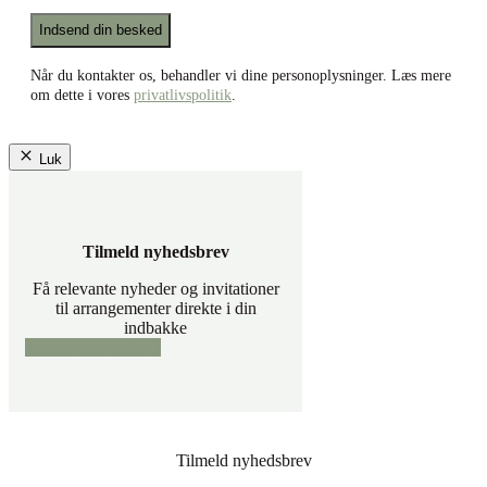
*
Recaptcha
Når du kontakter os, behandler vi dine personoplysninger. Læs mere
om dette i vores
privatlivspolitik
.
Luk
Tilmeld nyhedsbrev
Få relevante nyheder og invitationer
til arrangementer direkte i din
indbakke
Tilmeld nyhedsbrev
Tilmeld nyhedsbrev