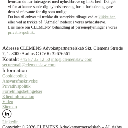
hvordan du har interageret med nyhedsbreve og links heri. Det gør
vi for at kunne sende dig nyhedsbreve og for at forbedre og gøre
dem så relevante for dig som muligt.
Du kan til enhver til trække dit samtykke tilbage ved at
klikke her
,
eller ved at trykke på "Afmeld" nederst i vores nyhedsbreve.
Læs mere om CLEMENS’ behandling af personoplysninger i vores
privatlivspolitik
.
Adresse
CLEMENS Advokatpartnerselskab Skt. Clemens Stræde
7, 1. 8000 Aarhus C CVR: 32676561
Kontakt
+45 87 32 12 50
info@clemenslaw.com
securemail@clemenslaw.com
Information
Cookiepolitik
Ansvarsfraskrivelse
Privatlivspolitik
Forretningsbetingelser
Klientinformation
Viden
Sitemap
Linkedin
Copyright ©️ 2026 CLEMENS Advokatpartnerselskab – All rights