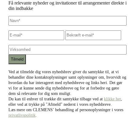
Få relevante nyheder og invitationer til arrangementer direkte i
din indbakke
Navn
*
E-
Skriv
Bekræf
mail
*
e-
e-
mail
mail
Virksomhed
Ved at tilmelde dig vores nyhedsbrev giver du samtykke til, at vi
behandler dine kontaktoplysninger samt oplysninger om, hvorvidt og
hvordan du har interageret med nyhedsbreve og links heri. Det gør
vi for at kunne sende dig nyhedsbreve og for at forbedre og gøre
dem så relevante for dig som muligt.
Du kan til enhver til trække dit samtykke tilbage ved at
klikke her
,
eller ved at trykke på "Afmeld" nederst i vores nyhedsbreve.
Læs mere om CLEMENS’ behandling af personoplysninger i vores
privatlivspolitik
.